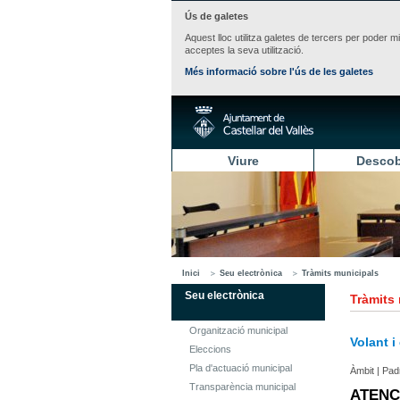
Ús de galetes
Aquest lloc utilitza galetes de tercers per poder m
acceptes la seva utilització.
Més informació sobre l'ús de les galetes
Viure
Descob
Inici
Seu electrònica
Tràmits municipals
Seu electrònica
Tràmits
Organització municipal
Volant i
Eleccions
Pla d'actuació municipal
Àmbit | Pad
Transparència municipal
ATENCI