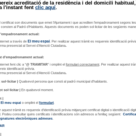
ereix acreditació de la residència i del domicili habitual,
a l'instant fent
clic aquí
.
 el certificat son documents que emet l’Ajuntament i que acrediten l’empadronament segons le
 consten al Padró d’Habitants. Aquests documents es poden sol·licitar de les següents mane
d’empadronament actual:
El meu espai
nternet a través de
. Per realitzar aquest tràmit es requereix identificació prèvi
rma presencial al Servei d’Atenció Ciutadana
.
cat d’empadronament actual:
ternet fent clic a “
@ TRAMITAR
” i omplint el
formulari correctament
. Per realitzar aquest trà
reix identificació prèvia.
rma presencial al Servei d’Atenció Ciutadana
.
sol·licitar |
Qualsevol persona que consti al padró municipal d'habitants.
 sol·licitar |
En qualsevol moment.
t |
e
El meu espai
o omplint el
formulari
.
r aquest tràmit es requereix d'identificació prèvia mitjançant certificat digital o identificació digi
. Podeu consultar quins certificats i identificacions són admesos a l'enllaç següent:
Certific
 signatures electròniques admeses
.
TAR
|