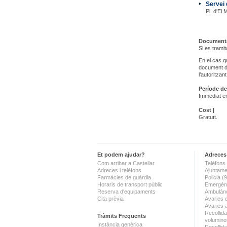
Servei 
Pl. d'El 
Documenta
Si es tramit
En el cas qu
document d’
l’autoritzant
Període de
Immediat en
Cost |
Gratuït.
Et podem ajudar?
Adreces 
Com arribar a Castellar
Telèfons 
Adreces i telèfons
Ajuntame
Farmàcies de guàrdia
Policia 
Horaris de transport públic
Emergènc
Reserva d'equipaments
Ambulànc
Cita prèvia
Avaries 
Avaries 
Recollida
Tràmits Freqüents
volumino
Instància genèrica