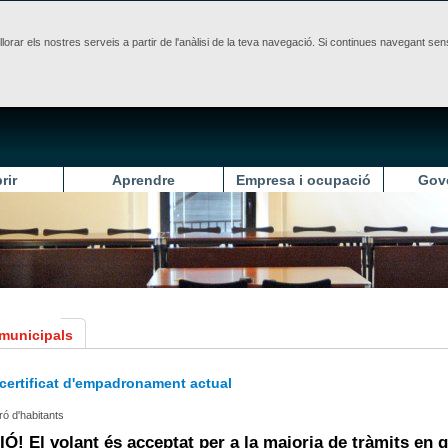
illorar els nostres serveis a partir de l'anàlisi de la teva navegació. Si continues navegant 
rir
Aprendre
Empresa i ocupació
Gov
 municipals
 certificat d'empadronament actual
ró d'habitants
Ó! El volant és acceptat per a la majoria de tràmits en 