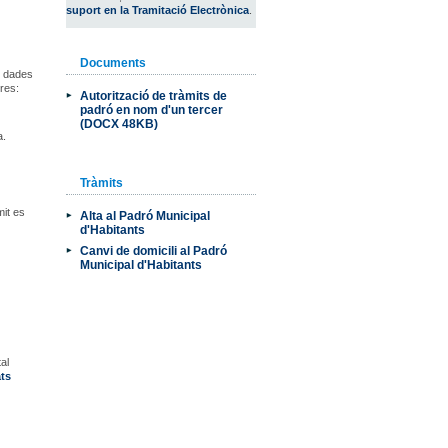
suport en la Tramitació Electrònica
.
Documents
s dades
res:
Autorització de tràmits de
padró en nom d'un tercer
(DOCX 48KB)
a.
Tràmits
mit es
Alta al Padró Municipal
d'Habitants
Canvi de domicili al Padró
Municipal d'Habitants
tal
ats