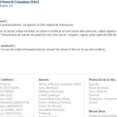
d'Atenció Ciutadana (SAC)
Mirador, s/n
ció |
a presencialment, cal aportar el DNI original de l'interessat.
e un tercer vulgui sol·licitar un volant o certificat en nom d’una altre persona, caldrà aportar 
”Autorització de tràmits de padró en nom d’un tercer” omplert i signat, amb copia del DNI de
.
 resolució |
 el cas del volant d'empadronament actual i de màxim 5 dies en el cas del certificat.
i telèfons
Serveis
Promoció de la Vila
d'interès
Servei d'Atenció Ciutadana (SAC)
Agenda
nt (937144040)
Arxiu Municipal
Àrees d'esbarjo
(937144830)
Biblioteca Municipal
Llocs d'interès
ies (112)
Casal Catalunya
Itineraris
ies (061)
Casal d'Avis Plaça Major
Comerços, restaurants
enllumenat (686216138)
Centre d'Atenció Primària
privats
aigua (900304070)
Centre de Serveis
 de mobles i altres
Deixalleria Municipal
Miscel·lània
sos (900150140)
El Mirador
Predicció meteorològi