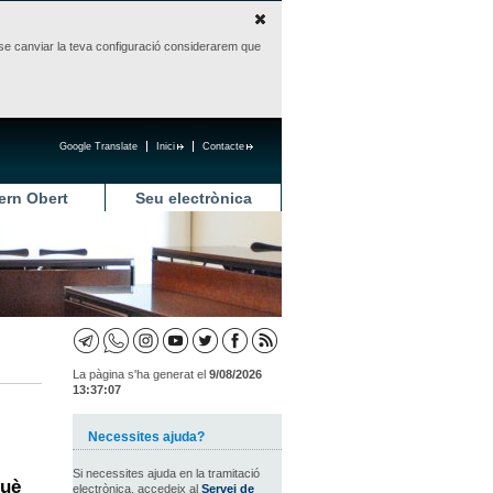
sense canviar la teva configuració considerarem que
Google Translate
Inici
Contacte
ern Obert
Seu electrònica
La pàgina s'ha generat el
9/08/2026
13:37:07
Necessites ajuda?
Si necessites ajuda en la tramitació
què
electrònica, accedeix al
Servei de