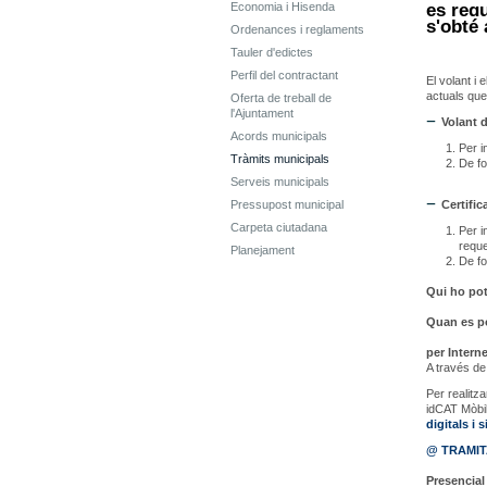
Economia i Hisenda
es requ
s'obté 
Ordenances i reglaments
Tauler d'edictes
Perfil del contractant
El volant i
actuals que
Oferta de treball de
l'Ajuntament
Volant 
Acords municipals
Per i
Tràmits municipals
De fo
Serveis municipals
Pressupost municipal
Certifi
Carpeta ciutadana
Per in
reque
Planejament
De fo
Qui ho pot 
Quan es pot
per Interne
A través d
Per realitza
idCAT Mòbil
digitals i
@ TRAMI
Presencial 