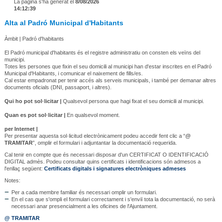
La pàgina s'ha generat el
8/08/2026
14:12:39
Alta al Padró Municipal d'Habitants
Àmbit | Padró d'habitants
El Padró municipal d'habitants és el registre administratiu on consten els veïns del
municipi.
Totes les persones que fixin el seu domicili al municipi han d'estar inscrites en el Padró
Municipal d'Habitants, i comunicar el naixement de fills/es.
Cal estar empadronat per tenir accés als serveis municipals, i també per demanar altres
documents oficials (DNI, passaport, i altres).
Qui ho pot sol·licitar |
Qualsevol persona que hagi fixat el seu domicili al municipi.
Quan es pot sol·licitar |
En qualsevol moment.
per Internet |
Per presentar aquesta sol·licitud electrònicament podeu accedir fent clic a “
@
TRAMITAR
”, omplir el formulari i adjuntantar la documentació requerida.
Cal tenir en compte que és necessari disposar d'un CERTIFICAT O IDENTIFICACIÓ
DIGITAL admès. Podeu consultar quins certificats i identificacions són admesos a
l'enllaç següent:
Certificats digitals i signatures electròniques admeses
Notes:
Per a cada membre familiar és necessari omplir un formulari.
En el cas que s'ompli el formulari correctament i s'enviï tota la documentació, no serà
necessari anar presencialment a les oficines de l'Ajuntament.
@ TRAMITAR