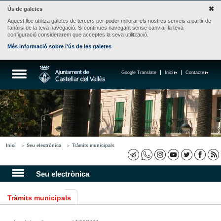
Ús de galetes
Aquest lloc utilitza galetes de tercers per poder millorar els nostres serveis a partir de
l'anàlisi de la teva navegació. Si continues navegant sense canviar la teva
configuració considerarem que acceptes la seva utilització.
Més informació sobre l'ús de les galetes
Google Translate
Inici
Contacte
Inici
Seu electrònica
Tràmits municipals
Seu electrònica
Tràmits municipals