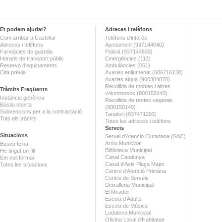
Et podem ajudar?
Adreces i telèfons
Com arribar a Castellar
Telèfons d'interès
Adreces i telèfons
Ajuntament (937144040)
Farmàcies de guàrdia
Policia (937144830)
Horaris de transport públic
Emergències (112)
Reserva d'equipaments
Ambulàncies (061)
Cita prèvia
Avaries enllumenat (686216138)
Avaries aigua (900304070)
Recollida de mobles i altres
Tràmits Freqüents
voluminosos (900150140)
Instància genèrica
Recollida de restes vegetals
Bústia oberta
(900150140)
Subvencions per a la contractació
Tanatori (937471203)
Tots els tràmits
Totes les adreces i telèfons
Serveis
Situacions
Servei d'Atenció Ciutadana (SAC)
Arxiu Municipal
Busco feina
Biblioteca Municipal
He tingut un fill
Casal Catalunya
Em vull formar
Casal d'Avis Plaça Major
Totes les situacions
Centre d'Atenció Primària
Centre de Serveis
Deixalleria Municipal
El Mirador
Escola d'Adults
Escola de Música
Ludoteca Municipal
Oficina Local d'Habitatge