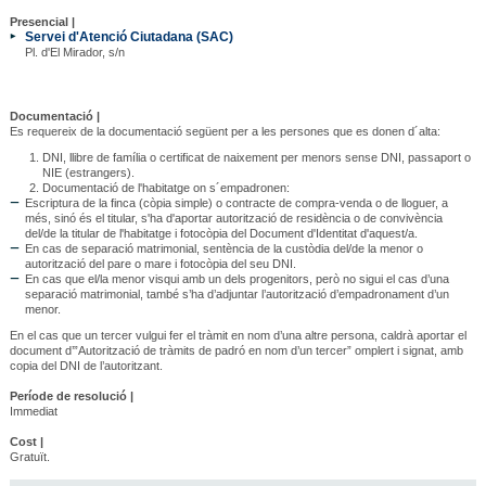
Presencial |
Servei d'Atenció Ciutadana (SAC)
Pl. d'El Mirador, s/n
Documentació |
Es requereix de la documentació següent per a les persones que es donen d´alta:
DNI, llibre de família o certificat de naixement per menors sense DNI, passaport o
NIE (estrangers).
Documentació de l'habitatge on s´empadronen:
Escriptura de la finca (còpia simple) o contracte de compra-venda o de lloguer, a
més, sinó és el titular, s'ha d'aportar autorització de residència o de convivència
del/de la titular de l'habitatge i fotocòpia del Document d'Identitat d'aquest/a.
En cas de separació matrimonial, sentència de la custòdia del/de la menor o
autorització del pare o mare i fotocòpia del seu DNI.
En cas que el/la menor visqui amb un dels progenitors, però no sigui el cas d’una
separació matrimonial, també s’ha d’adjuntar l’autorització d’empadronament d’un
menor.
En el cas que un tercer vulgui fer el tràmit en nom d’una altre persona, caldrà aportar el
document d’”Autorització de tràmits de padró en nom d’un tercer” omplert i signat, amb
copia del DNI de l’autoritzant.
Període de resolució |
Immediat
Cost |
Gratuït.