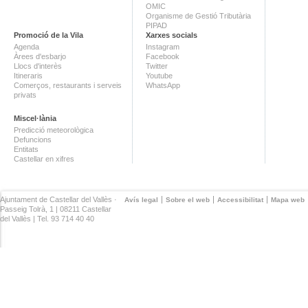
OMIC
Organisme de Gestió Tributària
PIPAD
Promoció de la Vila
Xarxes socials
Agenda
Instagram
Àrees d'esbarjo
Facebook
Llocs d'interès
Twitter
Itineraris
Youtube
Comerços, restaurants i serveis
WhatsApp
privats
Miscel·lània
Predicció meteorològica
Defuncions
Entitats
Castellar en xifres
Ajuntament de Castellar del Vallès ·
Avís legal
Sobre el web
Accessibilitat
Mapa web
Passeig Tolrà, 1 | 08211 Castellar
del Vallès | Tel. 93 714 40 40