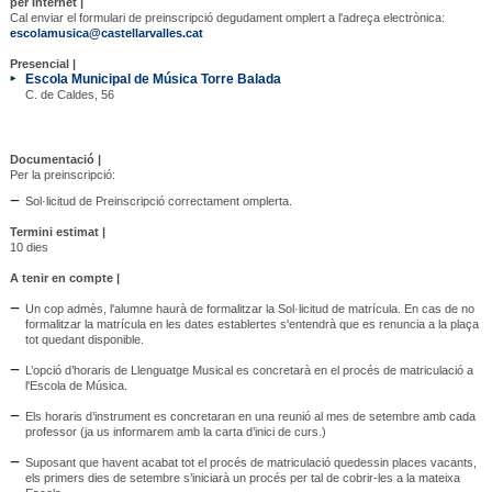
per Internet |
Cal enviar el formulari de preinscripció degudament omplert a l'adreça electrònica:
escolamusica@castellarvalles.cat
Presencial |
Escola Municipal de Música Torre Balada
C. de Caldes, 56
Documentació |
Per la preinscripció:
Sol·licitud de Preinscripció correctament omplerta.
Termini estimat |
10 dies
A tenir en compte |
Un cop admès, l'alumne haurà de formalitzar la Sol·licitud de matrícula. En cas de no
formalitzar la matrícula en les dates establertes s'entendrà que es renuncia a la plaça
tot quedant disponible.
L’opció d’horaris de Llenguatge Musical es concretarà en el procés de matriculació a
l'Escola de Música.
Els horaris d’instrument es concretaran en una reunió al mes de setembre amb cada
professor (ja us informarem amb la carta d’inici de curs.)
Suposant que havent acabat tot el procés de matriculació quedessin places vacants,
els primers dies de setembre s’iniciarà un procés per tal de cobrir-les a la mateixa