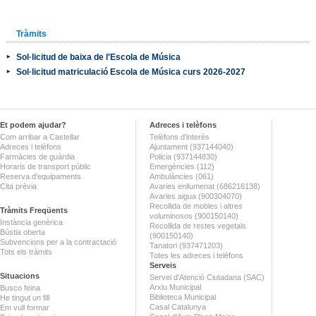
Tràmits
Sol·licitud de baixa de l'Escola de Música
Sol·licitud matriculació Escola de Música curs 2026-2027
Et podem ajudar?
Adreces i telèfons
Com arribar a Castellar
Telèfons d'interès
Adreces i telèfons
Ajuntament (937144040)
Farmàcies de guàrdia
Policia (937144830)
Horaris de transport públic
Emergències (112)
Reserva d'equipaments
Ambulàncies (061)
Cita prèvia
Avaries enllumenat (686216138)
Avaries aigua (900304070)
Recollida de mobles i altres
Tràmits Freqüents
voluminosos (900150140)
Instància genèrica
Recollida de restes vegetals
Bústia oberta
(900150140)
Subvencions per a la contractació
Tanatori (937471203)
Tots els tràmits
Totes les adreces i telèfons
Serveis
Situacions
Servei d'Atenció Ciutadana (SAC)
Arxiu Municipal
Busco feina
Biblioteca Municipal
He tingut un fill
Casal Catalunya
Em vull formar