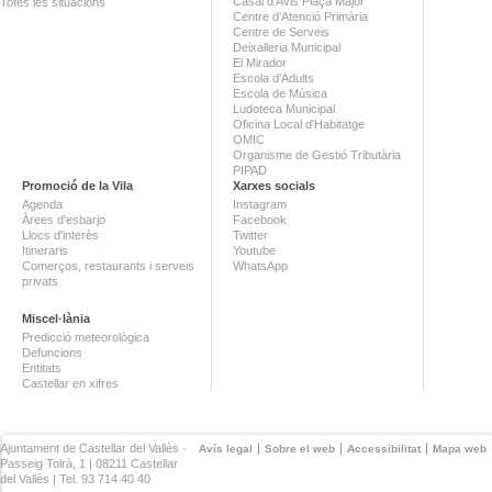
Casal d'Avis Plaça Major
Totes les situacions
Centre d'Atenció Primària
Centre de Serveis
Deixalleria Municipal
El Mirador
Escola d'Adults
Escola de Música
Ludoteca Municipal
Oficina Local d'Habitatge
OMIC
Organisme de Gestió Tributària
PIPAD
Promoció de la Vila
Xarxes socials
Agenda
Instagram
Àrees d'esbarjo
Facebook
Llocs d'interès
Twitter
Itineraris
Youtube
Comerços, restaurants i serveis
WhatsApp
privats
Miscel·lània
Predicció meteorològica
Defuncions
Entitats
Castellar en xifres
Ajuntament de Castellar del Vallès ·
Avís legal
Sobre el web
Accessibilitat
Mapa web
Passeig Tolrà, 1 | 08211 Castellar
del Vallès | Tel. 93 714 40 40