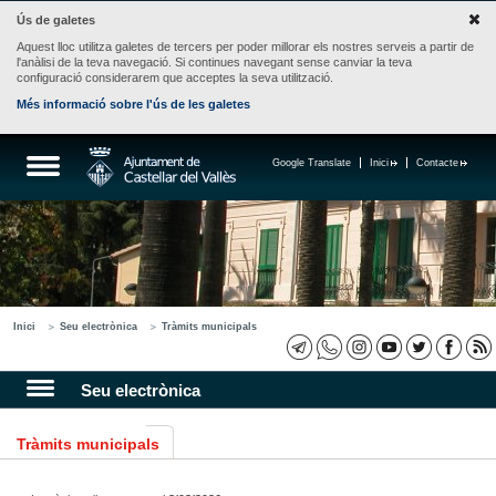
Ús de galetes
Aquest lloc utilitza galetes de tercers per poder millorar els nostres serveis a partir de
l'anàlisi de la teva navegació. Si continues navegant sense canviar la teva
configuració considerarem que acceptes la seva utilització.
Més informació sobre l'ús de les galetes
Google Translate
Inici
Contacte
Inici
Seu electrònica
Tràmits municipals
Seu electrònica
Tràmits municipals