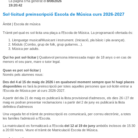
La pàgina s'ha generat el
8/08/2026
19:20:42
Sol·licitud preinscripció Escola de Música curs 2026-2027
Àmbit | Escola de música
Tràmit pel qual es sol·licita una plaça a l'Escola de Música. La programació ofertada és:
Llenguatge musical/Musicant i instrument. (Iniciació, pla bàsic i pla avançat).
Mòduls (Combo, grup de folk, grup guitarres...).
Música per adults.
Qui ho pot sol·licitar |
Qualsevol persona interessada major de 18 anys o en cas de
menors el seu pare, mare o tutor legal.
Quan es pot sol·licitar |
Només pels alumnes nous:
Des del 4 al 15 de maig de 2026 i en qualsevol moment sempre que hi hagi places
disponibles
es farà la preinscripció per totes aquelles persones que sol·licitin entrar a
l’Escola de Música per al curs 2026-2027.
A partir del dia 21 de maig es publicarà la llista provisional d'admesos, els dies 26 i 27 de
maig es podran presentar reclamacions i a partir del 2 de juny es publicarà la llista
definitiva d'admesos
Una vegada fet el tràmit de preinscripció es comunicarà, per correu electrònic, a totes
les famílies l’admissió a l’Escola.
La matriculació es formalitzarà a l'Escola
del 12 al 19 de juny
ambdós inclosos de 15:30
a 20:00 hores. Veure el tràmit de Matriculació Escola de Música.