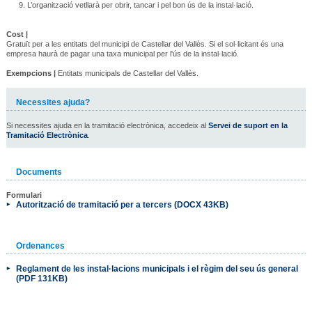
L’organització vetllarà per obrir, tancar i pel bon ús de la instal·lació.
Cost |
Gratuït per a les entitats del municipi de Castellar del Vallès. Si el sol·licitant és una
empresa haurà de pagar una taxa municipal per l'ús de la instal·lació.
Exempcions |
Entitats municipals de Castellar del Vallès.
Necessites ajuda?
Si necessites ajuda en la tramitació electrònica, accedeix al
Servei de suport en la
Tramitació Electrònica
.
Documents
Formulari
Autorització de tramitació per a tercers (DOCX 43KB)
Ordenances
Reglament de les instal·lacions municipals i el règim del seu ús general
(PDF 131KB)