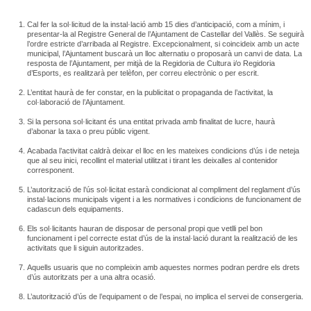
Cal fer la sol·licitud de la instal·lació amb 15 dies d’anticipació, com a mínim, i
presentar-la al Registre General de l’Ajuntament de Castellar del Vallès. Se seguirà
l’ordre estricte d’arribada al Registre. Excepcionalment, si coincideix amb un acte
municipal, l’Ajuntament buscarà un lloc alternatiu o proposarà un canvi de data. La
resposta de l’Ajuntament, per mitjà de la Regidoria de Cultura i/o Regidoria
d’Esports, es realitzarà per telèfon, per correu electrònic o per escrit.
L’entitat haurà de fer constar, en la publicitat o propaganda de l’activitat, la
col·laboració de l’Ajuntament.
Si la persona sol·licitant és una entitat privada amb finalitat de lucre, haurà
d’abonar la taxa o preu públic vigent.
Acabada l’activitat caldrà deixar el lloc en les mateixes condicions d’ús i de neteja
que al seu inici, recollint el material utilitzat i tirant les deixalles al contenidor
corresponent.
L’autorització de l’ús sol·licitat estarà condicionat al compliment del reglament d’ús
instal·lacions municipals vigent i a les normatives i condicions de funcionament de
cadascun dels equipaments.
Els sol·licitants hauran de disposar de personal propi que vetlli pel bon
funcionament i pel correcte estat d’ús de la instal·lació durant la realització de les
activitats que li siguin autoritzades.
Aquells usuaris que no compleixin amb aquestes normes podran perdre els drets
d’ús autoritzats per a una altra ocasió.
L’autorització d’ús de l’equipament o de l’espai, no implica el servei de consergeria.