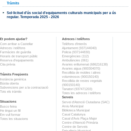
Tràmits
Sol·licitud d'ús social d'equipaments culturals municipals per a ús
regular. Temporada 2025 - 2026
Et podem ajudar?
Adreces i telèfons
Com arribar a Castellar
Telèfons d'interès
Adreces i telèfons
Ajuntament (937144040)
Farmàcies de guàrdia
Policia (937144830)
Horaris de transport públic
Emergències (112)
Reserva d'equipaments
Ambulàncies (061)
Cita prèvia
Avaries enllumenat (686216138)
Avaries aigua (900304070)
Recollida de mobles i altres
Tràmits Freqüents
voluminosos (900150140)
Instància genèrica
Recollida de restes vegetals
Bústia oberta
(900150140)
Subvencions per a la contractació
Tanatori (937471203)
Tots els tràmits
Totes les adreces i telèfons
Serveis
Situacions
Servei d'Atenció Ciutadana (SAC)
Arxiu Municipal
Busco feina
Biblioteca Municipal
He tingut un fill
Casal Catalunya
Em vull formar
Casal d'Avis Plaça Major
Totes les situacions
Centre d'Atenció Primària
Centre de Serveis
Deixalleria Municipal