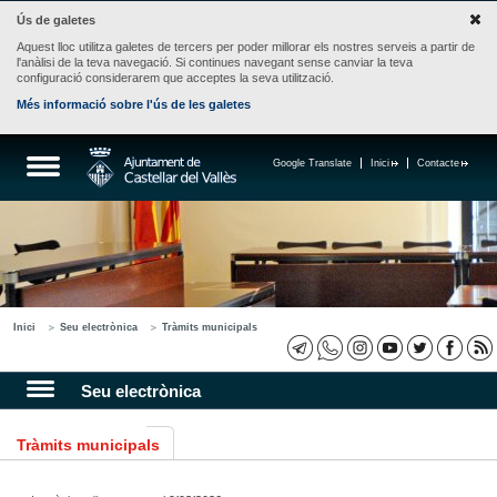
Ús de galetes
Aquest lloc utilitza galetes de tercers per poder millorar els nostres serveis a partir de
l'anàlisi de la teva navegació. Si continues navegant sense canviar la teva
configuració considerarem que acceptes la seva utilització.
Més informació sobre l'ús de les galetes
Google Translate
Inici
Contacte
Inici
Seu electrònica
Tràmits municipals
Seu electrònica
Tràmits municipals