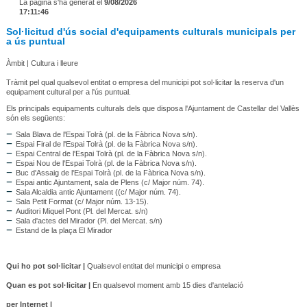
La pàgina s'ha generat el
9/08/2026
17:11:46
Sol·licitud d'ús social d'equipaments culturals municipals per
a ús puntual
Àmbit | Cultura i lleure
Tràmit pel qual qualsevol entitat o empresa del municipi pot sol·licitar la reserva d'un
equipament cultural per a l'ús puntual.
Els principals equipaments culturals dels que disposa l'Ajuntament de Castellar del Vallès
són els següents:
Sala Blava de l'Espai Tolrà (pl. de la Fàbrica Nova s/n).
Espai Firal de l'Espai Tolrà (pl. de la Fàbrica Nova s/n).
Espai Central de l'Espai Tolrà (pl. de la Fàbrica Nova s/n).
Espai Nou de l'Espai Tolrà (pl. de la Fàbrica Nova s/n).
Buc d'Assaig de l'Espai Tolrà (pl. de la Fàbrica Nova s/n).
Espai antic Ajuntament, sala de Plens (c/ Major núm. 74).
Sala Alcaldia antic Ajuntament ((c/ Major núm. 74).
Sala Petit Format (c/ Major núm. 13-15).
Auditori Miquel Pont (Pl. del Mercat. s/n)
Sala d'actes del Mirador (Pl. del Mercat. s/n)
Estand de la plaça El Mirador
Qui ho pot sol·licitar |
Qualsevol entitat del municipi o empresa
Quan es pot sol·licitar |
En qualsevol moment amb 15 dies d'antelació
per Internet |