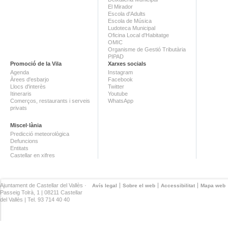
El Mirador
Escola d'Adults
Escola de Música
Ludoteca Municipal
Oficina Local d'Habitatge
OMIC
Organisme de Gestió Tributària
PIPAD
Promoció de la Vila
Xarxes socials
Agenda
Instagram
Àrees d'esbarjo
Facebook
Llocs d'interès
Twitter
Itineraris
Youtube
Comerços, restaurants i serveis
WhatsApp
privats
Miscel·lània
Predicció meteorològica
Defuncions
Entitats
Castellar en xifres
Ajuntament de Castellar del Vallès ·
Avís legal
Sobre el web
Accessibilitat
Mapa web
Passeig Tolrà, 1 | 08211 Castellar
del Vallès | Tel. 93 714 40 40