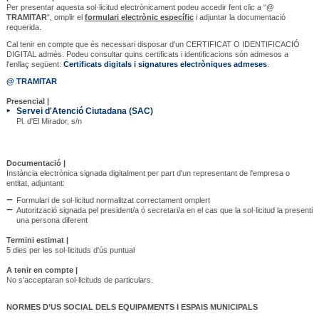
Per presentar aquesta sol·licitud electrònicament podeu accedir fent clic a “
@
TRAMITAR
”, omplir el
formulari electrònic específic
i adjuntar la documentació
requerida.
Cal tenir en compte que és necessari disposar d'un CERTIFICAT O IDENTIFICACIÓ
DIGITAL admès. Podeu consultar quins certificats i identificacions són admesos a
l'enllaç següent:
Certificats digitals i signatures electròniques admeses
.
@ TRAMITAR
Presencial |
Servei d'Atenció Ciutadana (SAC)
Pl. d'El Mirador, s/n
Documentació |
Instància electrònica signada digitalment per part d'un representant de l'empresa o
entitat, adjuntant:
Formulari de sol·licitud normalitzat correctament omplert
Autorització signada pel president/a ó secretari/a en el cas que la sol·licitud la presenti
una persona diferent
Termini estimat |
5 dies per les sol·licituds d'ús puntual
A tenir en compte |
No s'acceptaran sol·licituds de particulars.
NORMES D’US SOCIAL DELS EQUIPAMENTS I ESPAIS MUNICIPALS