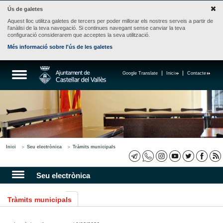
Ús de galetes
Aquest lloc utilitza galetes de tercers per poder millorar els nostres serveis a partir de
l'anàlisi de la teva navegació. Si continues navegant sense canviar la teva
configuració considerarem que acceptes la seva utilització.
Més informació sobre l'ús de les galetes
Google Translate
Inici
Contacte
Inici
Seu electrònica
Tràmits municipals
Seu electrònica
Tràmits municipals