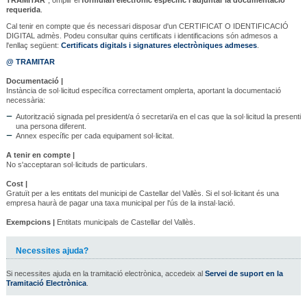
requerida
.
Cal tenir en compte que és necessari disposar d'un CERTIFICAT O IDENTIFICACIÓ
DIGITAL admès. Podeu consultar quins certificats i identificacions són admesos a
l'enllaç següent:
Certificats digitals i signatures electròniques admeses
.
@ TRAMITAR
Documentació |
Instància de sol·licitud específica correctament omplerta, aportant la documentació
necessària:
Autorització signada pel president/a ó secretari/a en el cas que la sol·licitud la presenti
una persona diferent.
Annex específic per cada equipament sol·licitat.
A tenir en compte |
No s'acceptaran sol·licituds de particulars.
Cost |
Gratuït per a les entitats del municipi de Castellar del Vallès. Si el sol·licitant és una
empresa haurà de pagar una taxa municipal per l'ús de la instal·lació.
Exempcions |
Entitats municipals de Castellar del Vallès.
Necessites ajuda?
Si necessites ajuda en la tramitació electrònica, accedeix al
Servei de suport en la
Tramitació Electrònica
.