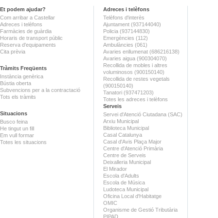
Et podem ajudar?
Adreces i telèfons
Com arribar a Castellar
Telèfons d'interès
Adreces i telèfons
Ajuntament (937144040)
Farmàcies de guàrdia
Policia (937144830)
Horaris de transport públic
Emergències (112)
Reserva d'equipaments
Ambulàncies (061)
Cita prèvia
Avaries enllumenat (686216138)
Avaries aigua (900304070)
Recollida de mobles i altres
Tràmits Freqüents
voluminosos (900150140)
Instància genèrica
Recollida de restes vegetals
Bústia oberta
(900150140)
Subvencions per a la contractació
Tanatori (937471203)
Tots els tràmits
Totes les adreces i telèfons
Serveis
Situacions
Servei d'Atenció Ciutadana (SAC)
Arxiu Municipal
Busco feina
Biblioteca Municipal
He tingut un fill
Casal Catalunya
Em vull formar
Casal d'Avis Plaça Major
Totes les situacions
Centre d'Atenció Primària
Centre de Serveis
Deixalleria Municipal
El Mirador
Escola d'Adults
Escola de Música
Ludoteca Municipal
Oficina Local d'Habitatge
OMIC
Organisme de Gestió Tributària
PIPAD