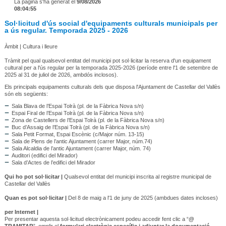
La pàgina s'ha generat el
9/08/2026
08:04:55
Sol·licitud d'ús social d'equipaments culturals municipals per
a ús regular. Temporada 2025 - 2026
Àmbit | Cultura i lleure
Tràmit pel qual qualsevol entitat del municipi pot sol·licitar la reserva d'un equipament
cultural per a l'ús regular per la temporada 2025-2026 (període entre l'1 de setembre de
2025 al 31 de juliol de 2026, ambdós inclosos).
Els principals equipaments culturals dels que disposa l'Ajuntament de Castellar del Vallès
són els següents:
Sala Blava de l’Espai Tolrà (pl. de la Fàbrica Nova s/n)
Espai Firal de l’Espai Tolrà (pl. de la Fàbrica Nova s/n)
Zona de Castellers de l’Espai Tolrà (pl. de la Fàbrica Nova s/n)
Buc d’Assaig de l’Espai Tolrà (pl. de la Fàbrica Nova s/n)
Sala Petit Format, Espai Escènic (c/Major núm. 13-15)
Sala de Plens de l’antic Ajuntament (carrer Major, núm.74)
Sala Alcaldia de l’antic Ajuntament (carrer Major, núm. 74)
Auditori (edifici del Mirador)
Sala d’Actes de l’edifici del Mirador
Qui ho pot sol·licitar |
Qualsevol entitat del municipi inscrita al registre municipal de
Castellar del Vallès
Quan es pot sol·licitar |
Del 8 de maig a l'1 de juny de 2025 (ambdues dates incloses)
per Internet |
Per presentar aquesta sol·licitud electrònicament podeu accedir fent clic a “
@
TRAMITAR
”, omplir el
formulari electrònic específic i adjuntar la documentació