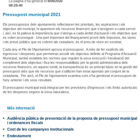
La pàgina s'ha generat el
8/08/2026
08:29:40
Pressupost municipal 2021
Els pressupostos dels ajuntaments reflecteixen les prioritats, les aspiracions i els
objectius del municipi; hi apareixen els recursos financers que s'assignen a cada servei
i, així, es fa palesa la importància que s'atorga a cada àmbit d'actuació i els objectius que
es volen aconseguir. Una part important del finançament prové dels impostos, les taxes
i els preus públics que es cobren als ciutadans: és el preu de viure en societat.
Cada any el Ple de l'Ajuntament aprova el pressupost. A més de fer explícits els
ingressos i despeses que permetran assolir els objectius definits al Programa d'Actuació
Municipal, també estableix les normes que regulen la seva execució i l'avaluació del
compliment dels objectius i fixa les responsabilitats per la gestió administrativa dels
recursos financers; en aquest sentit, la transparència és un principi bàsic en la gestió del
pressupost atès que els recursos que s'utilitzen han estat aportats pel conjunt de la
ciutadania. Per això, el Ple de l'ajuntament examina com s'ha gestionat el pressupost de
l'any anterior i els seus resultats.
El pressupost municipal està integrat per les previsions d'ingressos i els límits autoritzats
de les despeses segons la seva naturalesa.
Més informació
Audiència pública de presentació de la proposta de pressupost municipal
i ordenances fiscals
Cost de les campanyes institucionals
Endeutament