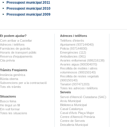
Pressupost municipal 2011
Pressupost municipal 2010
Pressupost municipal 2009
Et podem ajudar?
Adreces i telèfons
Com arribar a Castellar
Telèfons d'interès
Adreces i telèfons
Ajuntament (937144040)
Farmàcies de guàrdia
Policia (937144830)
Horaris de transport públic
Emergències (112)
Reserva d'equipaments
Ambulàncies (061)
Cita prèvia
Avaries enllumenat (686216138)
Avaries aigua (900304070)
Recollida de mobles i altres
Tràmits Freqüents
voluminosos (900150140)
Instància genèrica
Recollida de restes vegetals
Bústia oberta
(900150140)
Subvencions per a la contractació
Tanatori (937471203)
Tots els tràmits
Totes les adreces i telèfons
Serveis
Situacions
Servei d'Atenció Ciutadana (SAC)
Arxiu Municipal
Busco feina
Biblioteca Municipal
He tingut un fill
Casal Catalunya
Em vull formar
Casal d'Avis Plaça Major
Totes les situacions
Centre d'Atenció Primària
Centre de Serveis
Deixalleria Municipal