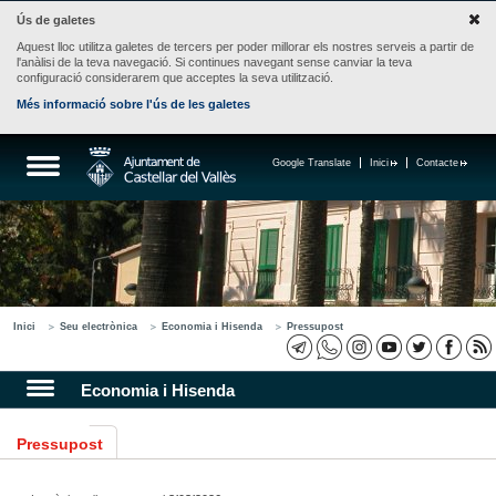
Ús de galetes
Aquest lloc utilitza galetes de tercers per poder millorar els nostres serveis a partir de
l'anàlisi de la teva navegació. Si continues navegant sense canviar la teva
configuració considerarem que acceptes la seva utilització.
Més informació sobre l'ús de les galetes
Google Translate
Inici
Contacte
Inici
Seu electrònica
Economia i Hisenda
Pressupost
Economia i Hisenda
Pressupost