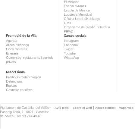
El Mirador
Escola d'Adults
Escola de Música
Ludoteca Municipal
Oficina Local d'Habitatge
OMIC
Organisme de Gestió Tributària
PIPAD
Promoció de la Vila
Xarxes socials
Agenda
Instagram
Àrees d'esbarjo
Facebook
Llocs d'interès
Twitter
Itineraris
Youtube
Comerços, restaurants i serveis
WhatsApp
privats
Miscel·lània
Predicció meteorològica
Defuncions
Entitats
Castellar en xifres
Ajuntament de Castellar del Vallès ·
Avís legal
Sobre el web
Accessibilitat
Mapa web
Passeig Tolrà, 1 | 08211 Castellar
del Vallès | Tel. 93 714 40 40