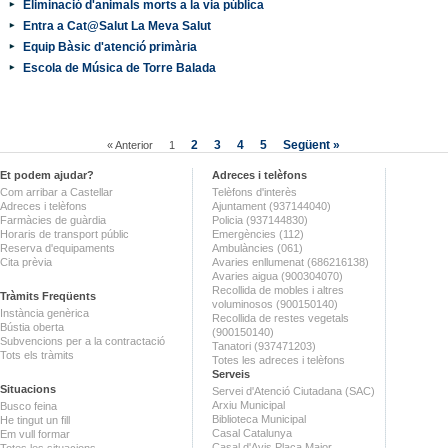
Eliminació d'animals morts a la via pública
Entra a Cat@Salut La Meva Salut
Equip Bàsic d'atenció primària
Escola de Música de Torre Balada
2
3
4
5
Següent »
« Anterior
1
Et podem ajudar?
Adreces i telèfons
Com arribar a Castellar
Telèfons d'interès
Adreces i telèfons
Ajuntament (937144040)
Farmàcies de guàrdia
Policia (937144830)
Horaris de transport públic
Emergències (112)
Reserva d'equipaments
Ambulàncies (061)
Cita prèvia
Avaries enllumenat (686216138)
Avaries aigua (900304070)
Recollida de mobles i altres
Tràmits Freqüents
voluminosos (900150140)
Instància genèrica
Recollida de restes vegetals
Bústia oberta
(900150140)
Subvencions per a la contractació
Tanatori (937471203)
Tots els tràmits
Totes les adreces i telèfons
Serveis
Situacions
Servei d'Atenció Ciutadana (SAC)
Arxiu Municipal
Busco feina
Biblioteca Municipal
He tingut un fill
Casal Catalunya
Em vull formar
Casal d'Avis Plaça Major
Totes les situacions