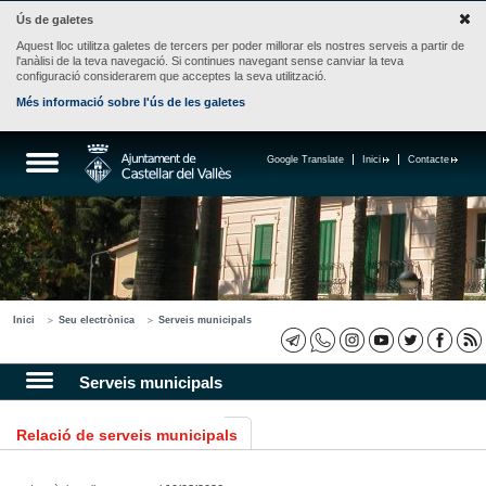
Ús de galetes
Aquest lloc utilitza galetes de tercers per poder millorar els nostres serveis a partir de
l'anàlisi de la teva navegació. Si continues navegant sense canviar la teva
configuració considerarem que acceptes la seva utilització.
Més informació sobre l'ús de les galetes
Google Translate
Inici
Contacte
Inici
Seu electrònica
Serveis municipals
Serveis municipals
Relació de serveis municipals