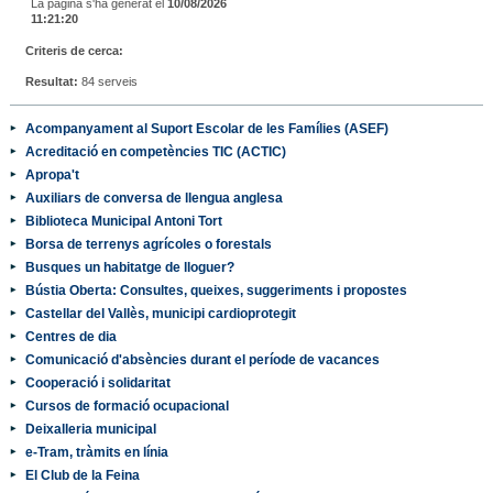
La pàgina s'ha generat el
10/08/2026
11:21:20
Criteris de cerca:
Resultat:
84 serveis
Acompanyament al Suport Escolar de les Famílies (ASEF)
Acreditació en competències TIC (ACTIC)
Apropa't
Auxiliars de conversa de llengua anglesa
Biblioteca Municipal Antoni Tort
Borsa de terrenys agrícoles o forestals
Busques un habitatge de lloguer?
Bústia Oberta: Consultes, queixes, suggeriments i propostes
Castellar del Vallès, municipi cardioprotegit
Centres de dia
Comunicació d'absències durant el període de vacances
Cooperació i solidaritat
Cursos de formació ocupacional
Deixalleria municipal
e-Tram, tràmits en línia
El Club de la Feina