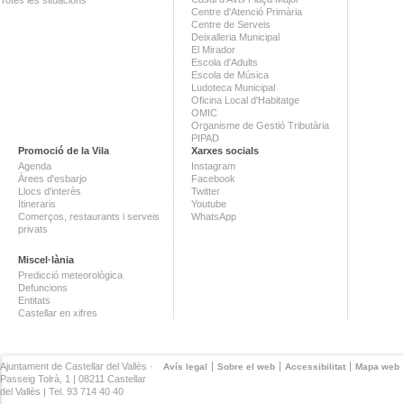
Centre d'Atenció Primària
Centre de Serveis
Deixalleria Municipal
El Mirador
Escola d'Adults
Escola de Música
Ludoteca Municipal
Oficina Local d'Habitatge
OMIC
Organisme de Gestió Tributària
PIPAD
Promoció de la Vila
Xarxes socials
Agenda
Instagram
Àrees d'esbarjo
Facebook
Llocs d'interès
Twitter
Itineraris
Youtube
Comerços, restaurants i serveis
WhatsApp
privats
Miscel·lània
Predicció meteorològica
Defuncions
Entitats
Castellar en xifres
Ajuntament de Castellar del Vallès ·
Avís legal
Sobre el web
Accessibilitat
Mapa web
Passeig Tolrà, 1 | 08211 Castellar
del Vallès | Tel. 93 714 40 40