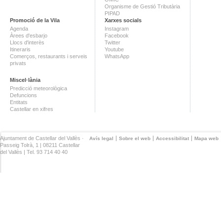
Organisme de Gestió Tributària
PIPAD
Promoció de la Vila
Xarxes socials
Agenda
Instagram
Àrees d'esbarjo
Facebook
Llocs d'interès
Twitter
Itineraris
Youtube
Comerços, restaurants i serveis
WhatsApp
privats
Miscel·lània
Predicció meteorològica
Defuncions
Entitats
Castellar en xifres
Ajuntament de Castellar del Vallès ·
Avís legal
Sobre el web
Accessibilitat
Mapa web
Passeig Tolrà, 1 | 08211 Castellar
del Vallès | Tel. 93 714 40 40