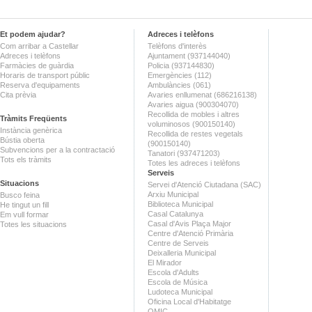
Et podem ajudar?
Adreces i telèfons
Com arribar a Castellar
Telèfons d'interès
Adreces i telèfons
Ajuntament (937144040)
Farmàcies de guàrdia
Policia (937144830)
Horaris de transport públic
Emergències (112)
Reserva d'equipaments
Ambulàncies (061)
Cita prèvia
Avaries enllumenat (686216138)
Avaries aigua (900304070)
Recollida de mobles i altres
Tràmits Freqüents
voluminosos (900150140)
Instància genèrica
Recollida de restes vegetals
Bústia oberta
(900150140)
Subvencions per a la contractació
Tanatori (937471203)
Tots els tràmits
Totes les adreces i telèfons
Serveis
Situacions
Servei d'Atenció Ciutadana (SAC)
Arxiu Municipal
Busco feina
Biblioteca Municipal
He tingut un fill
Casal Catalunya
Em vull formar
Casal d'Avis Plaça Major
Totes les situacions
Centre d'Atenció Primària
Centre de Serveis
Deixalleria Municipal
El Mirador
Escola d'Adults
Escola de Música
Ludoteca Municipal
Oficina Local d'Habitatge
OMIC