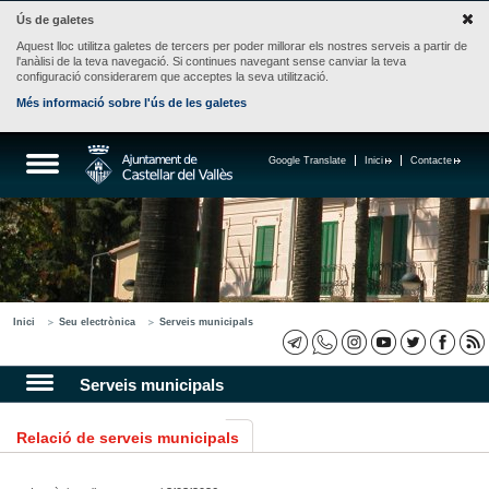
Ús de galetes
Aquest lloc utilitza galetes de tercers per poder millorar els nostres serveis a partir de
l'anàlisi de la teva navegació. Si continues navegant sense canviar la teva
configuració considerarem que acceptes la seva utilització.
Més informació sobre l'ús de les galetes
Google Translate
Inici
Contacte
Inici
Seu electrònica
Serveis municipals
Serveis municipals
Relació de serveis municipals