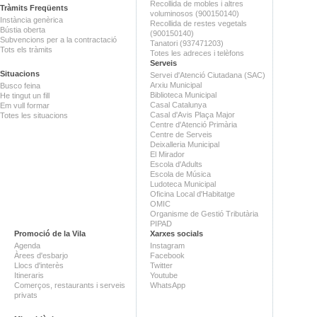
Recollida de mobles i altres
Tràmits Freqüents
voluminosos (900150140)
Instància genèrica
Recollida de restes vegetals
Bústia oberta
(900150140)
Subvencions per a la contractació
Tanatori (937471203)
Tots els tràmits
Totes les adreces i telèfons
Serveis
Situacions
Servei d'Atenció Ciutadana (SAC)
Arxiu Municipal
Busco feina
Biblioteca Municipal
He tingut un fill
Casal Catalunya
Em vull formar
Casal d'Avis Plaça Major
Totes les situacions
Centre d'Atenció Primària
Centre de Serveis
Deixalleria Municipal
El Mirador
Escola d'Adults
Escola de Música
Ludoteca Municipal
Oficina Local d'Habitatge
OMIC
Organisme de Gestió Tributària
PIPAD
Promoció de la Vila
Xarxes socials
Agenda
Instagram
Àrees d'esbarjo
Facebook
Llocs d'interès
Twitter
Itineraris
Youtube
Comerços, restaurants i serveis
WhatsApp
privats