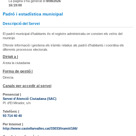
La pàgina s'ha generat el
8/08/2026
16:19:00
Padró i estadística municipal
Descripció del Servei
El padró municipal d’habitants és el registre administratiu on consten els veïns del
municipi.
Ofereix informació i gestiona els tràmits relatius als padró d’habitants i coordina els
diferents processos electorals.
Dirigit a |
A tota la ciutadania
Forma de gestió |
Directa
Canals per accedir al servei
Presencial |
Servei d'Atenció Ciutadana (SAC)
Pl. d'El Mirador, s/n
Telefònic |
93 714 40 40
Per Internet |
http://www.castellarvalles.cat/33033/tramit/166/