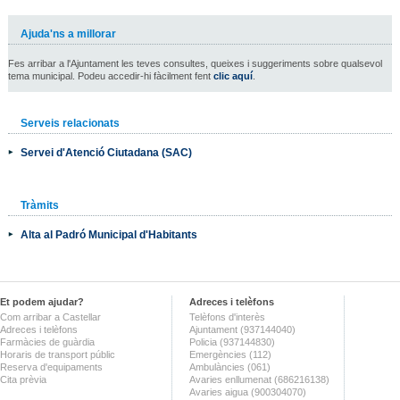
Ajuda'ns a millorar
Fes arribar a l'Ajuntament les teves consultes, queixes i suggeriments sobre qualsevol
tema municipal. Podeu accedir-hi fàcilment fent
clic aquí
.
Serveis relacionats
Servei d'Atenció Ciutadana (SAC)
Tràmits
Alta al Padró Municipal d'Habitants
Et podem ajudar?
Adreces i telèfons
Com arribar a Castellar
Telèfons d'interès
Adreces i telèfons
Ajuntament (937144040)
Farmàcies de guàrdia
Policia (937144830)
Horaris de transport públic
Emergències (112)
Reserva d'equipaments
Ambulàncies (061)
Cita prèvia
Avaries enllumenat (686216138)
Avaries aigua (900304070)