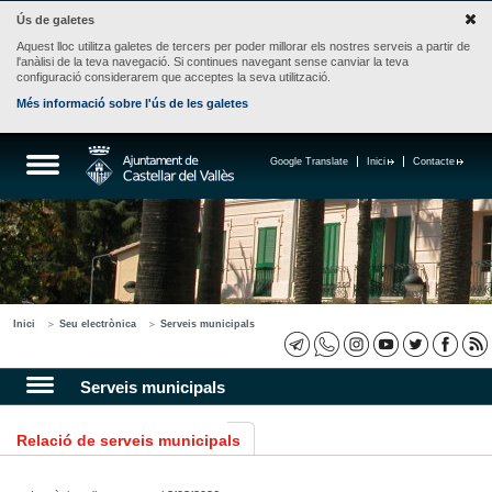
Ús de galetes
Aquest lloc utilitza galetes de tercers per poder millorar els nostres serveis a partir de
l'anàlisi de la teva navegació. Si continues navegant sense canviar la teva
configuració considerarem que acceptes la seva utilització.
Més informació sobre l'ús de les galetes
Google Translate
Inici
Contacte
Inici
Seu electrònica
Serveis municipals
Serveis municipals
Relació de serveis municipals