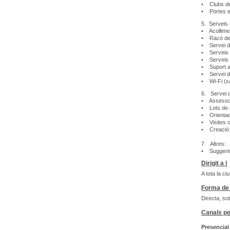
• Clubs de
• Portes e
5. Serveis 
• Acollimen
• Racó de
• Servei de
• Serveis 
• Serveis a
• Suport a 
• Servei d'
• Wi-Fi (xa
6. Servei 
• Assessora
• Lots de 
• Orientaci
• Visites 
• Creació d
7. Altres:
• Suggerim
Dirigit a |
A tota la ci
Forma de 
Directa, so
Canals pe
Presencial 