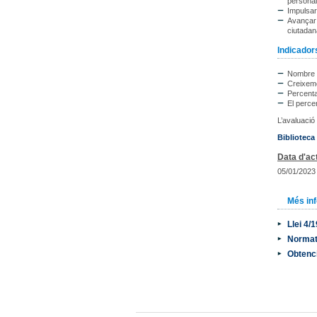
personal 
Impulsar
Avançar 
ciutadan
Indicadors
Nombre d
Creixeme
Percenta
El percen
L’avaluació
Biblioteca
Data d'act
05/01/2023
Més in
Llei 4/
Normati
Obtenci