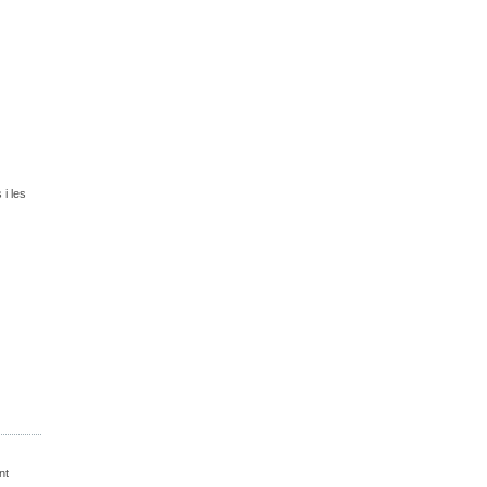
 i les
nt