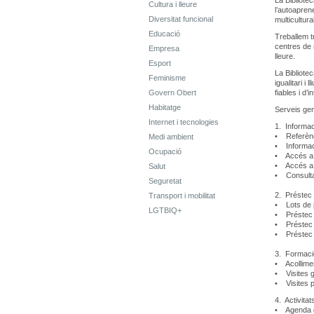
La Bibliotec
Cultura i lleure
l’autoapren
Diversitat funcional
multicultural
Educació
Treballem t
centres de 
Empresa
lleure.
Esport
La Bibliotec
Feminisme
igualitari i
Govern Obert
fiables i d’
Habitatge
Serveis gen
Internet i tecnologies
1. Informac
• Referènc
Medi ambient
• Informac
Ocupació
• Accés a 
• Accés a 
Salut
• Consult
Seguretat
2. Préstec
Transport i mobilitat
• Lots de p
LGTBIQ+
• Préstec a
• Préstec i
• Préstec a
3. Formaci
• Acollimen
• Visites 
• Visites p
4. Activitat
• Agenda d'