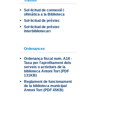
Tràmits
Sol·licitud de connexió i
ofimàtica a la Biblioteca
Sol·licitud de préstec
Sol·licitud de préstec
interbibliotecari
Ordenances
Ordenança fiscal num. A18 -
Taxa per l'aprofitament dels
serveis o activitats de la
biblioteca Antoni Tort (PDF
131KB)
Reglament de funcionament
de la biblioteca municipal
Antoni Tort (PDF 45KB)