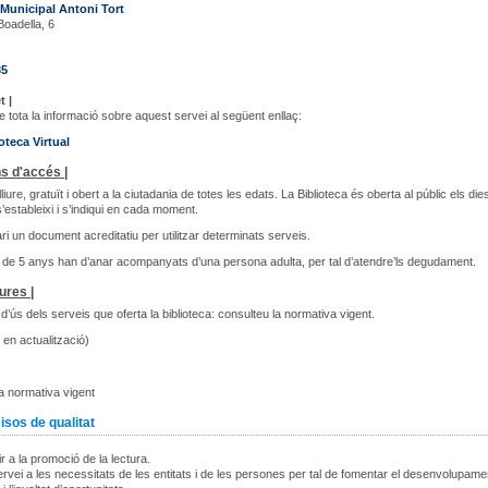
 Municipal Antoni Tort
Boadella, 6
35
t |
 tota la informació sobre aquest servei al següent enllaç:
oteca Virtual
s d'accés |
liure, gratuït i obert a la ciutadania de totes les edats. La Biblioteca és oberta al públic els dies
’estableixi i s’indiqui en cada moment.
i un document acreditatiu per utilitzar determinats serveis.
de 5 anys han d’anar acompanyats d’una persona adulta, per tal d’atendre’ls degudament.
ures |
d’ús dels serveis que oferta la biblioteca: consulteu la normativa vigent.
en actualització)
a normativa vigent
os de qualitat
r a la promoció de la lectura.
rvei a les necessitats de les entitats i de les persones per tal de fomentar el desenvolupame