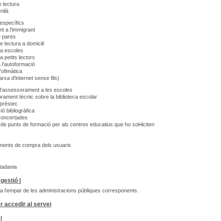
 lectura
nllà
específics
t a l'immigrant
 pares
 lectura a domicili
a escoles
 petits lectors
l'autoformació
ofimàtica
rxa d'internet sense fils)
d’assessorament a les escoles
ment tècnic sobre la biblioteca escolar
préstec
ó bibliogràfica
concertades
e punts de formació per als centres educatius que ho sol•liciten
ents de compra dels usuaris
utadania
gestió |
ta l’empar de les administracions públiques corresponents.
r accedir al servei
|