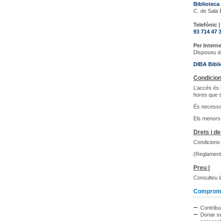
Biblioteca
C. de Sala 
Telefònic |
93 714 47 
Per Interne
Disposeu de
DIBA Bibli
Condicion
L’accés és l
hores que s
És necessar
Els menors 
Drets i de
Condicions 
(Reglament 
Preu |
Consulteu l
Compromis
Contribui
Donar se