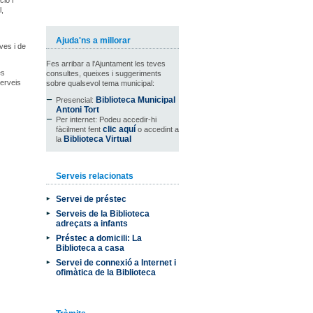
ció i
l,
Ajuda'ns a millorar
ves i de
Fes arribar a l'Ajuntament les teves
és
consultes, queixes i suggeriments
serveis
sobre qualsevol tema municipal:
Biblioteca Municipal
Presencial:
Antoni Tort
Per internet: Podeu accedir-hi
clic aquí
fàcilment fent
o accedint a
Biblioteca Virtual
la
Serveis relacionats
Servei de préstec
Serveis de la Biblioteca
adreçats a infants
Préstec a domicili: La
Biblioteca a casa
Servei de connexió a Internet i
ofimàtica de la Biblioteca