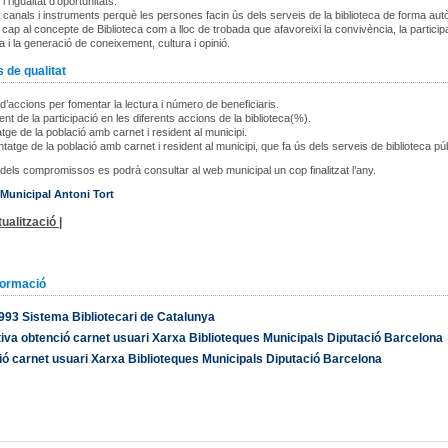
i l’igualtat d’oportunitats.
 canals i instruments perquè les persones facin ús dels serveis de la biblioteca de forma au
cap al concepte de Biblioteca com a lloc de trobada que afavoreixi la convivència, la particip
a i la generació de coneixement, cultura i opinió.
 de qualitat
’accions per fomentar la lectura i número de beneficiaris.
nt de la participació en les diferents accions de la biblioteca(%).
tge de la població amb carnet i resident al municipi.
tatge de la població amb carnet i resident al municipi, que fa ús dels serveis de biblioteca púb
 dels compromissos es podrà consultar al web municipal un cop finalitzat l’any.
 Municipal Antoni Tort
ualització |
formació
1993 Sistema Bibliotecari de Catalunya
va obtenció carnet usuari Xarxa Biblioteques Municipals Diputació Barcelona
ó carnet usuari Xarxa Biblioteques Municipals Diputació Barcelona