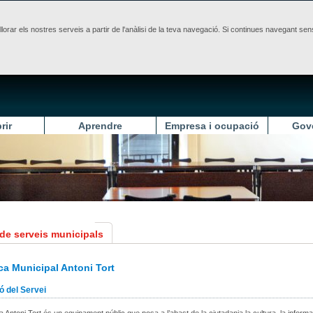
illorar els nostres serveis a partir de l'anàlisi de la teva navegació. Si continues navegant 
rir
Aprendre
Empresa i ocupació
Gov
 de serveis municipals
ca Municipal Antoni Tort
ó del Servei