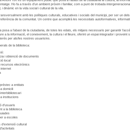
a Antoni Tort és un equipament públic que posa a l’abast de la ciutadania la cultura, la informa
entatge. Ho fa a través d’un ambient pròxim i familiar, com a punt de trobada intergeneraciona
, i dinàmic en la vida social i cultural de la vila.
ransversalment amb les polítiques culturals, educatives i socials del municipi, per ser un dels
referència de la comunitat. Un centre que acomplirà les necessitats autoformatives, informati
a posa a l’abast de la ciutadania, de totes les edats, els mitjans necessaris per garantir l’acc
 lliure a la informació, el coneixement, la cultura i el lleure, oferint un espai integrador i proveint 
interès per als/les nostres usuaris/es.
erals de la biblioteca:
ió:
ia i obtenció de documents
ió local
recursos electrònics
internet
a
réstec a entitats
 domicili
nterbibliotecari
 institucions
ó d'usuaris
t a la biblioteca
guiades
er a escoles
s d'extensió cultural
activitats