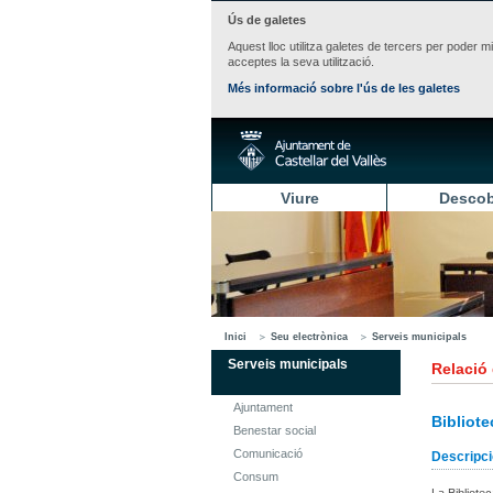
Ús de galetes
Aquest lloc utilitza galetes de tercers per poder m
acceptes la seva utilització.
Més informació sobre l'ús de les galetes
Viure
Descob
Inici
Seu electrònica
Serveis municipals
Serveis municipals
Relació
Ajuntament
Bibliote
Benestar social
Comunicació
Descripci
Consum