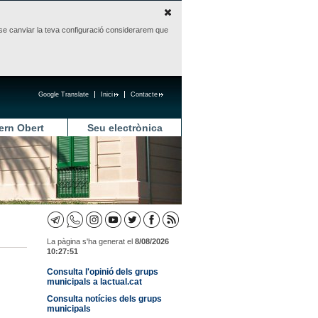
sense canviar la teva configuració considerarem que
Google Translate
Inici
Contacte
ern Obert
Seu electrònica
La pàgina s'ha generat el
8/08/2026
10:27:51
Consulta l'opinió dels grups
municipals a lactual.cat
Consulta notícies dels grups
municipals