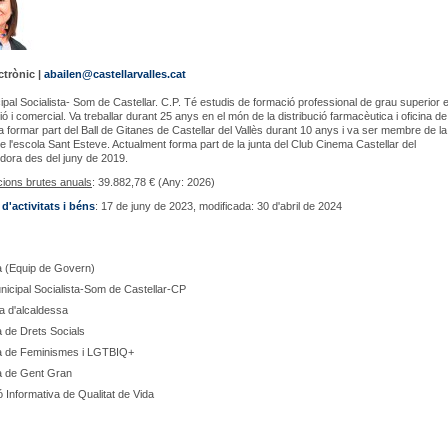
ctrònic |
abailen@castellarvalles.cat
pal Socialista- Som de Castellar. C.P. Té estudis de formació professional de grau superior 
ó i comercial. Va treballar durant 25 anys en el món de la distribució farmacèutica i oficina de
a formar part del Ball de Gitanes de Castellar del Vallès durant 10 anys i va ser membre de la
e l'escola Sant Esteve. Actualment forma part de la junta del Club Cinema Castellar del
idora des del juny de 2019.
cions brutes anuals
: 39.882,78
€ (Any: 2026)
d'activitats i béns
: 17 de juny de 2023, modificada: 30 d'abril de 2024
a (Equip de Govern)
icipal Socialista-Som de Castellar-CP
ta d'alcaldessa
 de Drets Socials
a de Feminismes i LGTBIQ+
a de Gent Gran
 Informativa de Qualitat de Vida