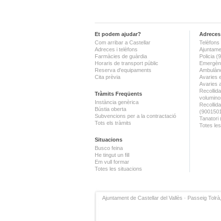
Et podem ajudar?
Adreces 
Com arribar a Castellar
Telèfons 
Adreces i telèfons
Ajuntame
Farmàcies de guàrdia
Policia 
Horaris de transport públic
Emergènc
Reserva d'equipaments
Ambulànc
Cita prèvia
Avaries 
Avaries 
Recollida
Tràmits Freqüents
volumino
Instància genèrica
Recollid
Bústia oberta
(900150
Subvencions per a la contractació
Tanatori
Tots els tràmits
Totes les
Situacions
Busco feina
He tingut un fill
Em vull formar
Totes les situacions
Ajuntament de Castellar del Vallès · Passeig Tolrà,