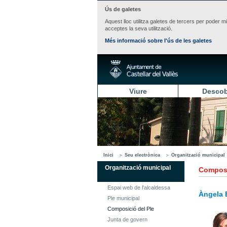
Ús de galetes
Aquest lloc utilitza galetes de tercers per poder m
acceptes la seva utilització.
Més informació sobre l'ús de les galetes
Viure
Descob
Inici
Seu electrònica
Organització municipal
Organització municipal
Composi
Espai web de l'alcaldessa
Àngela 
Ple municipal
Composició del Ple
Junta de govern