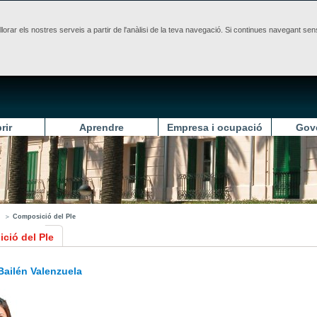
illorar els nostres serveis a partir de l'anàlisi de la teva navegació. Si continues navegant 
rir
Aprendre
Empresa i ocupació
Gov
Composició del Ple
ció del Ple
Bailén Valenzuela