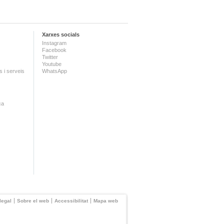
Xarxes socials
Instagram
Facebook
Twitter
Youtube
 i serveis
WhatsApp
ca
legal
Sobre el web
Accessibilitat
Mapa web