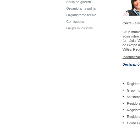
Equip de govern
Organigrama polític
Organigrama tècnic
Comissions
Correu ele
Grups municipals
Grup munici
administraci
farmàcia. V
de l’Ampa d
Vallès. Reg
Indemnitza
Declaració 
Regidor
Grup mun
5a tinen
Regidora
Regidor
Regidor
Comissió