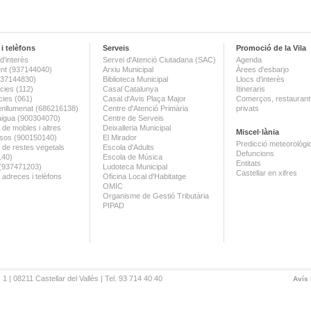
i telèfons
Serveis
Promoció de la Vila
d'interès
Servei d'Atenció Ciutadana (SAC)
Agenda
nt (937144040)
Arxiu Municipal
Àrees d'esbarjo
(937144830)
Biblioteca Municipal
Llocs d'interès
ies (112)
Casal Catalunya
Itineraris
ies (061)
Casal d'Avis Plaça Major
Comerços, restaurants
enllumenat (686216138)
Centre d'Atenció Primària
privats
aigua (900304070)
Centre de Serveis
 de mobles i altres
Deixalleria Municipal
Miscel·lània
sos (900150140)
El Mirador
Predicció meteorològi
a de restes vegetals
Escola d'Adults
Defuncions
140)
Escola de Música
Entitats
 (937471203)
Ludoteca Municipal
Castellar en xifres
 adreces i telèfons
Oficina Local d'Habitatge
OMIC
Organisme de Gestió Tributària
PIPAD
 1 | 08211 Castellar del Vallès | Tel. 93 714 40 40
Avís 