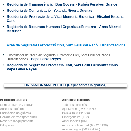
Regidoria de Transparència i Bon Govern
Rubén Peñalver Bustos
-
Regidoria de Comunicació
Yolanda Rivera Dueñas
-
Regidoria de Promoció de la Vila i Memòria Històrica
Elisabet España
-
Cano
Regidoria de Recursos Humans i Organització Interna
Anna Màrmol
-
Martínez
Àrea de Seguretat i Protecció Civil, Sant Feliu del Racó i Urbanitzacions
Coordinador de l'Àrea de Seguretat i Protecció Civil, Sant Feliu del Racó i
Pepe Leiva Reyes
Urbanitzacions -
Regidoria de Seguretat i Protecció Civil, Sant Feliu i Urbanitzacions
-
Pepe Leiva Reyes
ORGANIGRAMA POLÍTIC (Representació gràfica)
Et podem ajudar?
Adreces i telèfons
Com arribar a Castellar
Telèfons d'interès
Adreces i telèfons
Ajuntament (937144040)
Farmàcies de guàrdia
Policia (937144830)
Horaris de transport públic
Emergències (112)
Reserva d'equipaments
Ambulàncies (061)
Cita prèvia
Avaries enllumenat (686216138)
Avaries aigua (900304070)