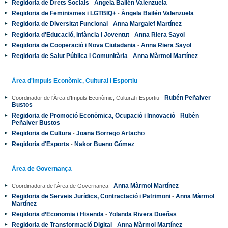
Regidoria de Drets Socials
Àngela Bailén Valenzuela
-
Regidoria de Feminismes i LGTBIQ+
Àngela Bailén Valenzuela
-
Regidoria de Diversitat Funcional
Anna Margalef Martínez
-
Regidoria d'Educació, Infància i Joventut
Anna Riera Sayol
-
Regidoria de Cooperació i Nova Ciutadania
Anna Riera Sayol
-
Regidoria de Salut Pública i Comunitària
Anna Màrmol Martínez
-
Àrea d'Impuls Econòmic, Cultural i Esportiu
Rubén Peñalver
Coordinador de l'Àrea d'Impuls Econòmic, Cultural i Esportiu -
Bustos
Regidoria de Promoció Econòmica, Ocupació i Innovació
Rubén
-
Peñalver Bustos
Regidoria de Cultura
Joana Borrego Artacho
-
Regidoria d'Esports
Nakor Bueno Gómez
-
Àrea de Governança
Anna Màrmol Martínez
Coordinadora de l'Àrea de Governança -
Regidoria de Serveis Jurídics, Contractació i Patrimoni
Anna Màrmol
-
Martínez
Regidoria d’Economia i Hisenda
Yolanda Rivera Dueñas
-
Regidoria de Transformació Digital
Anna Màrmol Martínez
-