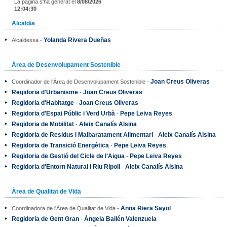
La pàgina s'ha generat el
8/08/2026
12:04:30
Alcaldia
Yolanda Rivera Dueñas
Alcaldessa -
Àrea de Desenvolupament Sostenible
Joan Creus Oliveras
Coordinador de l'Àrea de Desenvolupament Sostenible -
Regidoria d'Urbanisme
Joan Creus Oliveras
-
Regidoria d'Habitatge
Joan Creus Oliveras
-
Regidoria d'Espai Públic i Verd Urbà
Pepe Leiva Reyes
-
Regidoria de Mobilitat
Aleix Canalís Alsina
-
Regidoria de Residus i Malbaratament Alimentari
Aleix Canalís Alsina
-
Regidoria de Transició Energètica
Pepe Leiva Reyes
-
Regidoria de Gestió del Cicle de l'Aigua
Pepe Leiva Reyes
-
Regidoria d'Entorn Natural i Riu Ripoll
Aleix Canalís Alsina
-
Àrea de Qualitat de Vida
Anna Riera Sayol
Coordinadora de l'Àrea de Qualitat de Vida -
Regidoria de Gent Gran
Àngela Bailén Valenzuela
-