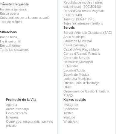
Recollida de mobles i altres
Tràmits Freqüents
voluminosos (900150140)
Instància genèrica
Recollida de restes vegetals
Bústia oberta
(900150140)
Subvencions per a la contractació
Tanatori (937471203)
Tots els tràmits
Totes les adreces i telèfons
Serveis
Situacions
Servei d'Atenció Ciutadana (SAC)
Arxiu Municipal
Busco feina
Biblioteca Municipal
He tingut un fill
Casal Catalunya
Em vull formar
Casal d'Avis Plaça Major
Totes les situacions
Centre d'Atenció Primària
Centre de Serveis
Deixalleria Municipal
El Mirador
Escola d'Adults
Escola de Música
Ludoteca Municipal
Oficina Local d'Habitatge
OMIC
Organisme de Gestió Tributària
PIPAD
Promoció de la Vila
Xarxes socials
Agenda
Instagram
Àrees d'esbarjo
Facebook
Llocs d'interès
Twitter
Itineraris
Youtube
Comerços, restaurants i serveis
WhatsApp
privats