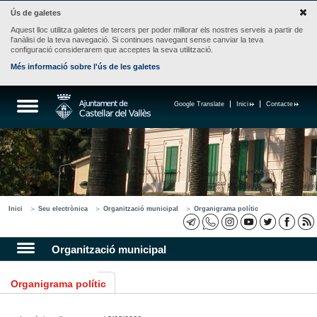
Ús de galetes
Aquest lloc utilitza galetes de tercers per poder millorar els nostres serveis a partir de
l'anàlisi de la teva navegació. Si continues navegant sense canviar la teva
configuració considerarem que acceptes la seva utilització.
Més informació sobre l'ús de les galetes
Google Translate
Inici
Contacte
Inici
Seu electrònica
Organització municipal
Organigrama polític
Organització municipal
Organigrama polític