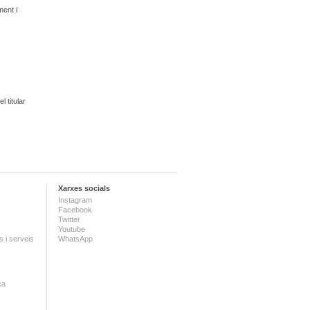
ment i
l titular
Xarxes socials
Instagram
Facebook
Twitter
Youtube
 i serveis
WhatsApp
ca