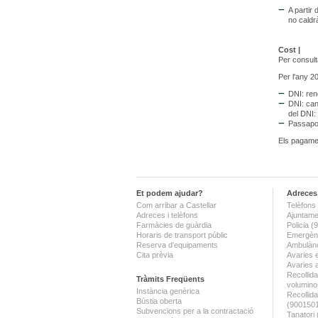
A partir
no caldrà
Cost |
Per consult
Per l'any 2
DNI: ren
DNI: canv
del DNI: 
Passapor
Els pagamen
Et podem ajudar?
Adreces 
Com arribar a Castellar
Telèfons 
Adreces i telèfons
Ajuntame
Farmàcies de guàrdia
Policia 
Horaris de transport públic
Emergènc
Reserva d'equipaments
Ambulànc
Cita prèvia
Avaries 
Avaries 
Recollida
Tràmits Freqüents
volumino
Instància genèrica
Recollid
Bústia oberta
(900150
Subvencions per a la contractació
Tanatori