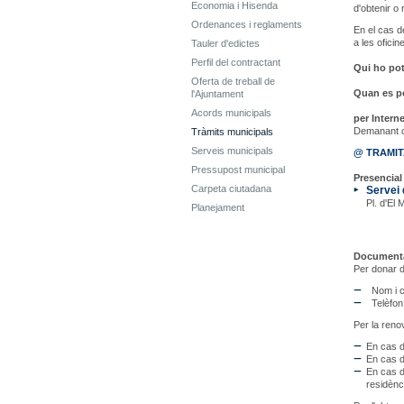
Economia i Hisenda
d'obtenir o
Ordenances i reglaments
En el cas d
a les oficin
Tauler d'edictes
Perfil del contractant
Qui ho pot 
Oferta de treball de
Quan es pot
l'Ajuntament
Acords municipals
per Interne
Demanant c
Tràmits municipals
Serveis municipals
@ TRAMI
Pressupost municipal
Presencial 
Carpeta ciutadana
Servei 
Pl. d'El 
Planejament
Documenta
Per donar d
Nom i co
Telèfon
Per la reno
En cas d
En cas d
En cas d
residènci