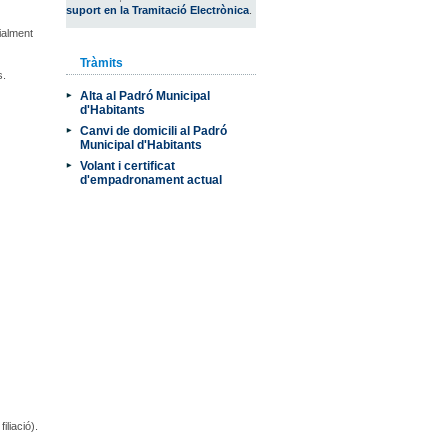
suport en la Tramitació Electrònica
.
ialment
Tràmits
s.
Alta al Padró Municipal
d'Habitants
Canvi de domicili al Padró
Municipal d'Habitants
Volant i certificat
d'empadronament actual
iliació).