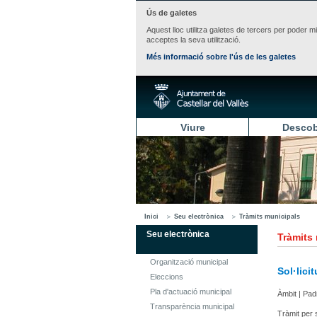
Ús de galetes
Aquest lloc utilitza galetes de tercers per poder m
acceptes la seva utilització.
Més informació sobre l'ús de les galetes
Viure
Descob
Inici
Seu electrònica
Tràmits municipals
Seu electrònica
Tràmits
Organització municipal
Sol·lici
Eleccions
Pla d'actuació municipal
Àmbit | Pad
Transparència municipal
Tràmit per s