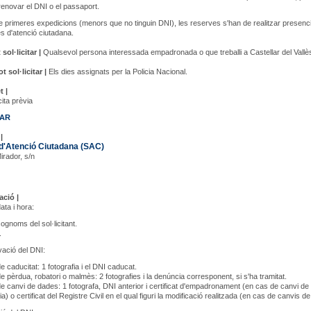
 renovar el DNI o el passaport.
e primeres expedicions (menors que no tinguin DNI), les reserves s'han de realitzar presenc
es d'atenció ciutadana.
sol·licitar |
Qualsevol persona interessada empadronada o que treballi a Castellar del Vallè
 sol·licitar |
Els dies assignats per la Policia Nacional.
t |
ita prèvia
TAR
|
d'Atenció Ciutadana (SAC)
Mirador, s/n
ció |
ata i hora:
gnoms del sol·licitant.
.
vació del DNI:
e caducitat: 1 fotografia i el DNI caducat.
e pèrdua, robatori o malmès: 2 fotografies i la denúncia corresponent, si s'ha tramitat.
e canvi de dades: 1 fotografa, DNI anterior i certificat d'empadronament (en cas de canvi de
a) o certificat del Registre Civil en el qual figuri la modificació realitzada (en cas de canvis de f