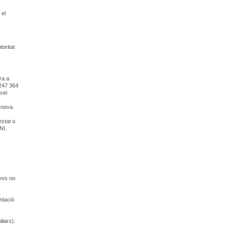
 el
toritat
ra a
 247 364
vei
 nova.
estat o
NI,
ves no
ntació
liars).