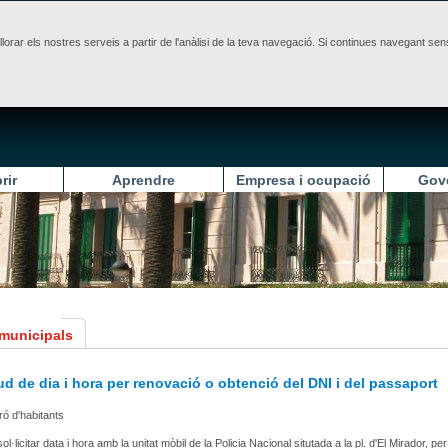
illorar els nostres serveis a partir de l'anàlisi de la teva navegació. Si continues navegant 
rir
Aprendre
Empresa i ocupació
Gov
 municipals
tud de dia i hora per renovació o obtenció del DNI i del passaport
ró d'habitants
ol·licitar data i hora amb la unitat mòbil de la Policia Nacional situtada a la pl. d'El Mirador, per 