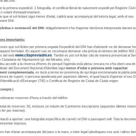
ió del DNI:
 la primera expedició: 1 fotografia, el certificat literal de naixement expedit pel Registre Civil i
at o volant d'empadronament.
e que el sol·licitant sigui menor d'edat, caldrà anar acompanyat del tutor/a legal, amb el seu
onent DNI.
pèrdua o sostracció del DNI
: obligatòriament s'ha d'aportar denúncia interposada davant au
ons importants:
ones que sol·liciten per primera vegada l'expedició del DNI han d'abstenir-se de demanar ho
'aquest formulari. En aquest cas es recomana demanar cita prèvia al número de telèfon 902
www.citapreviadni.es
és del web
. També es pot sol·licitar cita de manera presencial al Ser
 Ciutadana de l'Ajuntament (pl. del Mirador, s/n).
deu accedir a la reserva d'hores és perquè l'agenda està plena i encara no s'ha obert una de
titular del Document Nacional d'Identitat sigui
menor d'edat o persona amb capacitat
lment complementada
, es durà a terme en presència de qui tingui encomanada la pàtria pot
mesura de suport, o persona apoderada per aquestes últimes, el qual haurà d'aportar el seu D
'Identificació d'Estranger (TIE) o Certificat de Registre de Ciutat de Ciutat origen
 compte |
stionaran reserves d’hora a través del telèfon.
otal de reserves: 50, incloses un màxim de 5 primeres inscripcions (aquestes últimes reser
 fer per Internet).
ació a aportar: una fotografia específica de carnet i el DNI o passaport vell. Tota la docume
presentar impresa.
rs han d'anar acompanyats del pare o la mare, o tutor legal (abstingueu-vos avis i altres fami