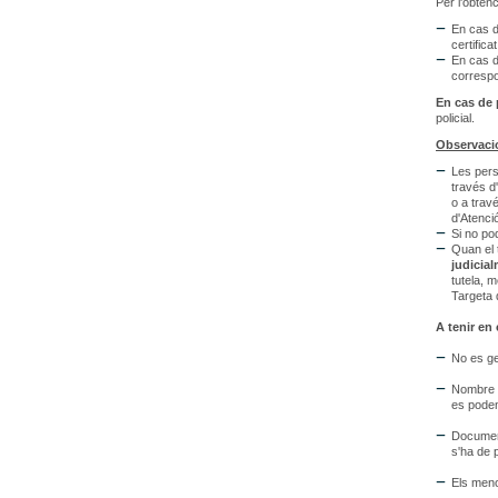
Per l'obtenc
En cas de
certific
En cas d
corresp
En cas de 
policial.
Observaci
Les pers
través d
o a trav
d'Atenció
Si no po
Quan el 
judicia
tutela, 
Targeta d
A tenir en
No es ge
Nombre t
es poden
Document
s'ha de 
Els meno