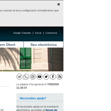
sense canviar la teva configuració considerarem que
Google Translate
Inici
Contacte
ern Obert
Seu electrònica
La pàgina s'ha generat el
7/08/2026
11:28:47
Necessites ajuda?
Si necessites ajuda en la tramitació
tal
electrònica, accedeix al
Servei de