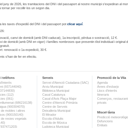
 del juny de 2026, les tramitacions del DNI i del passaport al nostre municipi s'expediran al mo
 tornar per recollir-los un segon dia.
a les taxes d'expedió del DNI i del passaport pot
clicar aquí
.
026:
ovació, canvi de domicili (amb DNI caducat), 1a inscripció, pèrdua o sostracció, 12 €.
i de domicili (amb DNI en vigor) i famílies nombroses que presentin títol individual i original de
gratuït.
t: renovació o 1a expedició, 30 €.
ts s'han de fer en efectiu.
i telèfons
Serveis
Promoció de la Vila
d'interès
Servei d'Atenció Ciutadana (SAC)
Agenda
nt (937144040)
Arxiu Municipal
Àrees d'esbarjo
(937144830)
Biblioteca Municipal
Llocs d'interès
ies (112)
Casal Catalunya
Itineraris
ies (061)
Casal d'Avis Plaça Major
Comerços, restaurants
enllumenat (686216138)
Centre d'Atenció Primària
privats
aigua (900304070)
Centre de Serveis
 de mobles i altres
Deixalleria Municipal
Miscel·lània
sos (900150140)
El Mirador
Predicció meteorològi
a de restes vegetals
Escola d'Adults
Defuncions
140)
Escola de Música
Entitats
 (937471203)
Ludoteca Municipal