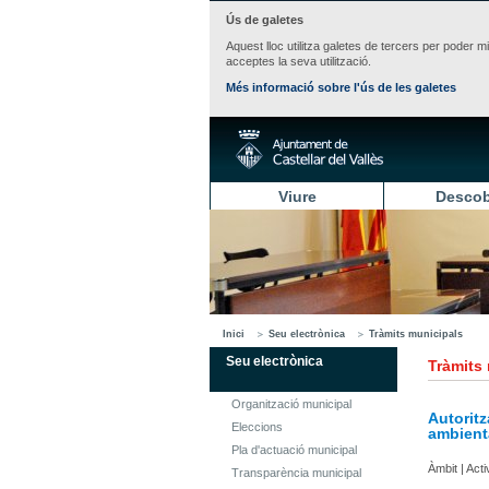
Ús de galetes
Aquest lloc utilitza galetes de tercers per poder m
acceptes la seva utilització.
Més informació sobre l'ús de les galetes
Viure
Descob
Inici
Seu electrònica
Tràmits municipals
Seu electrònica
Tràmits
Organització municipal
Autoritz
Eleccions
ambienta
Pla d'actuació municipal
Àmbit | Act
Transparència municipal