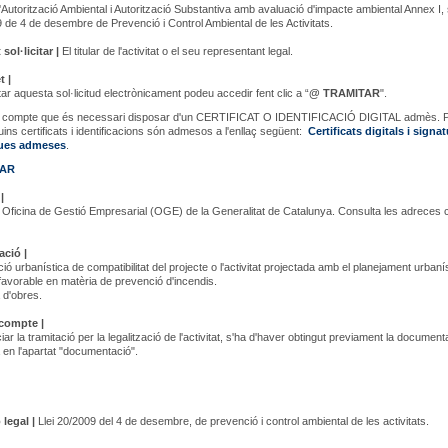
 d'Autorització Ambiental i Autorització Substantiva amb avaluació d'impacte ambiental Annex I
9 de 4 de desembre de Prevenció i Control Ambiental de les Activitats.
sol·licitar |
El titular de l'activitat o el seu representant legal.
t |
ar aquesta sol·licitud electrònicament podeu accedir fent clic a “
@ TRAMITAR
".
en compte que és necessari disposar d'un CERTIFICAT O IDENTIFICACIÓ DIGITAL admès. 
uins certificats i identificacions són admesos a l'enllaç següent:
Certificats digitals i signa
ques admeses
.
TAR
|
 Oficina de Gestió Empresarial (OGE) de la Generalitat de Catalunya. Consulta les adreces c
ció |
ció urbanística de compatibilitat del projecte o l'activitat projectada amb el planejament urbanís
favorable en matèria de prevenció d'incendis.
 d'obres.
 compte |
iar la tramitació per la legalització de l'activitat, s'ha d'haver obtingut previament la document
 en l'apartat "documentació".
 legal |
Llei 20/2009 del 4 de desembre, de prevenció i control ambiental de les activitats.