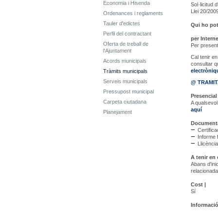
Economia i Hisenda
Sol·licitud
Llei 20/200
Ordenances i reglaments
Tauler d'edictes
Qui ho pot 
Perfil del contractant
per Interne
Oferta de treball de
Per present
l'Ajuntament
Cal tenir 
Acords municipals
consultar q
electròni
Tràmits municipals
Serveis municipals
@ TRAMI
Pressupost municipal
Presencial 
Carpeta ciutadana
A qualsevol
aquí
Planejament
Documenta
Certifica
Informe 
Llicència
A tenir en
Abans d'inic
relacionada
Cost |
Sí
Informació