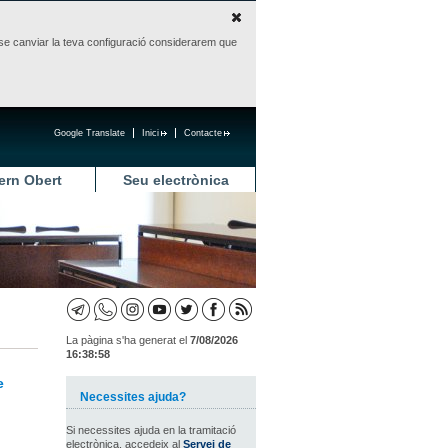
sense canviar la teva configuració considerarem que
Google Translate
Inici
Contacte
ern Obert
Seu electrònica
La pàgina s'ha generat el
7/08/2026
16:38:58
e
Necessites ajuda?
Si necessites ajuda en la tramitació
electrònica, accedeix al
Servei de