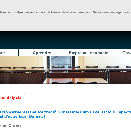
illorar els nostres serveis a partir de l'anàlisi de la teva navegació. Si continues navegant 
rir
Aprendre
Empresa i ocupació
Gov
 municipals
ació Ambiental i Autorització Substantiva amb avaluació d'impact
l d'activitats. (Annex I)
ivitats, Empresa