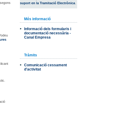
, segons
suport en la Tramitació Electrònica
.
Més informació
Informació dels formularis i
documentació necessària -
Podeu
Canal Empresa
tures
Tràmits
licant
Comunicació cessament
d'activitat
tic.
ació