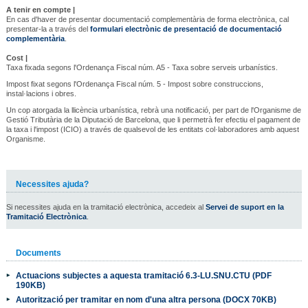
A tenir en compte |
En cas d'haver de presentar documentació complementària de forma electrònica, cal
presentar-la a través del
formulari electrònic de presentació de documentació
complementària
.
Cost |
Taxa fixada segons
l'Ordenança Fiscal
núm. A5 - Taxa sobre serveis urbanístics.
Impost fixat segons l'Ordenança Fiscal núm. 5 - Impost sobre construccions,
instal·lacions i obres.
Un cop atorgada la llicència urbanística, rebrà una notificació, per part de l'Organisme de
Gestió Tributària de la Diputació de Barcelona, que li permetrà fer efectiu el pagament de
la taxa i l'impost (ICIO) a través de qualsevol de les entitats col·laboradores amb aquest
Organisme.
Necessites ajuda?
Si necessites ajuda en la tramitació electrònica, accedeix al
Servei de suport en la
Tramitació Electrònica
.
Documents
Actuacions subjectes a aquesta tramitació 6.3-LU.SNU.CTU (PDF
190KB)
Autorització per tramitar en nom d'una altra persona (DOCX 70KB)