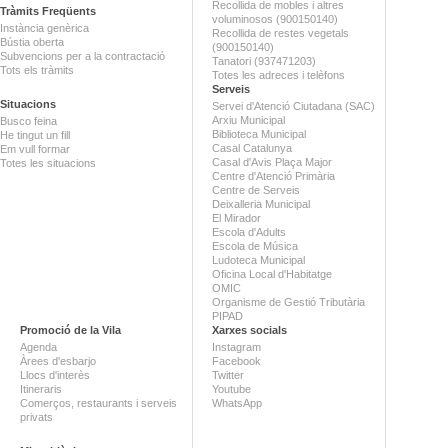
Recollida de mobles i altres
Tràmits Freqüents
voluminosos (900150140)
Instància genèrica
Recollida de restes vegetals
Bústia oberta
(900150140)
Subvencions per a la contractació
Tanatori (937471203)
Tots els tràmits
Totes les adreces i telèfons
Serveis
Situacions
Servei d'Atenció Ciutadana (SAC)
Arxiu Municipal
Busco feina
Biblioteca Municipal
He tingut un fill
Casal Catalunya
Em vull formar
Casal d'Avis Plaça Major
Totes les situacions
Centre d'Atenció Primària
Centre de Serveis
Deixalleria Municipal
El Mirador
Escola d'Adults
Escola de Música
Ludoteca Municipal
Oficina Local d'Habitatge
OMIC
Organisme de Gestió Tributària
PIPAD
Promoció de la Vila
Xarxes socials
Agenda
Instagram
Àrees d'esbarjo
Facebook
Llocs d'interès
Twitter
Itineraris
Youtube
Comerços, restaurants i serveis
WhatsApp
privats