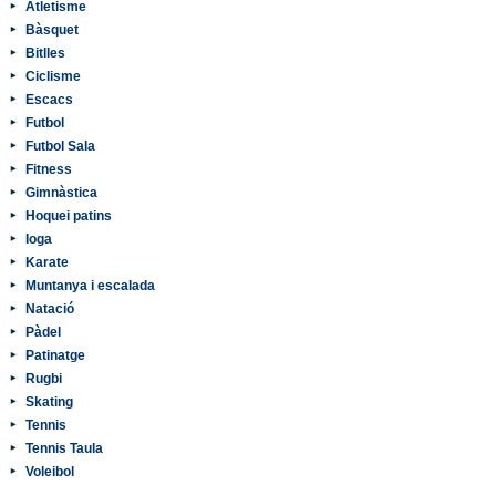
Atletisme
Bàsquet
Bitlles
Ciclisme
Escacs
Futbol
Futbol Sala
Fitness
Gimnàstica
Hoquei patins
Ioga
Karate
Muntanya i escalada
Natació
Pàdel
Patinatge
Rugbi
Skating
Tennis
Tennis Taula
Voleibol