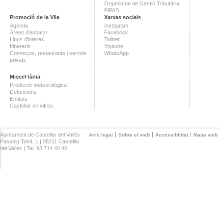
Organisme de Gestió Tributària
PIPAD
Promoció de la Vila
Xarxes socials
Agenda
Instagram
Àrees d'esbarjo
Facebook
Llocs d'interès
Twitter
Itineraris
Youtube
Comerços, restaurants i serveis
WhatsApp
privats
Miscel·lània
Predicció meteorològica
Defuncions
Entitats
Castellar en xifres
Ajuntament de Castellar del Vallès ·
Avís legal
Sobre el web
Accessibilitat
Mapa web
Passeig Tolrà, 1 | 08211 Castellar
del Vallès | Tel. 93 714 40 40