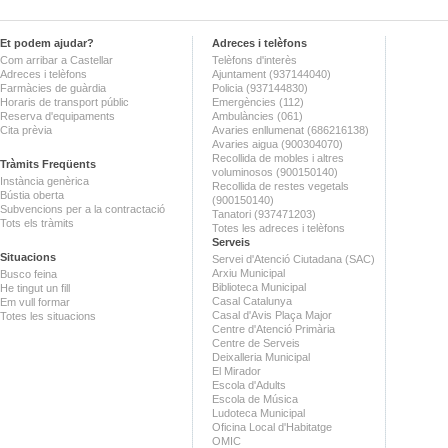
Et podem ajudar?
Adreces i telèfons
Com arribar a Castellar
Telèfons d'interès
Adreces i telèfons
Ajuntament (937144040)
Farmàcies de guàrdia
Policia (937144830)
Horaris de transport públic
Emergències (112)
Reserva d'equipaments
Ambulàncies (061)
Cita prèvia
Avaries enllumenat (686216138)
Avaries aigua (900304070)
Recollida de mobles i altres
Tràmits Freqüents
voluminosos (900150140)
Instància genèrica
Recollida de restes vegetals
Bústia oberta
(900150140)
Subvencions per a la contractació
Tanatori (937471203)
Tots els tràmits
Totes les adreces i telèfons
Serveis
Situacions
Servei d'Atenció Ciutadana (SAC)
Arxiu Municipal
Busco feina
Biblioteca Municipal
He tingut un fill
Casal Catalunya
Em vull formar
Casal d'Avis Plaça Major
Totes les situacions
Centre d'Atenció Primària
Centre de Serveis
Deixalleria Municipal
El Mirador
Escola d'Adults
Escola de Música
Ludoteca Municipal
Oficina Local d'Habitatge
OMIC