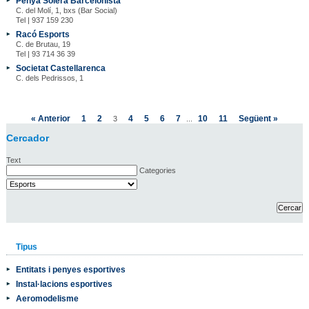
Penya Solera Barcelonista
C. del Molí, 1, bxs (Bar Social)
Tel | 937 159 230
Racó Esports
C. de Brutau, 19
Tel | 93 714 36 39
Societat Castellarenca
C. dels Pedrissos, 1
« Anterior
1
2
4
5
6
7
10
11
Següent »
3
...
Cercador
Text
Categories
Tipus
Entitats i penyes esportives
Instal·lacions esportives
Aeromodelisme