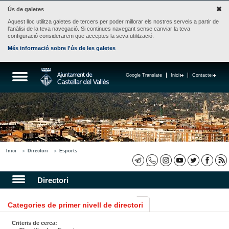
Ús de galetes
Aquest lloc utilitza galetes de tercers per poder millorar els nostres serveis a partir de
l'anàlisi de la teva navegació. Si continues navegant sense canviar la teva
configuració considerarem que acceptes la seva utilització.
Més informació sobre l'ús de les galetes
Google Translate
Inici
Contacte
Inici
Directori
Esports
Directori
Categories de primer nivell de directori
Criteris de cerca: