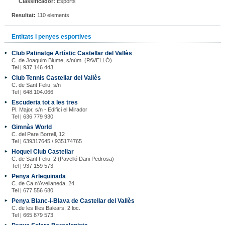
Classificador:
Esports
Resultat:
110 elements
Entitats i penyes esportives
Club Patinatge Artístic Castellar del Vallès
C. de Joaquim Blume, s/núm. (PAVELLÓ)
Tel | 937 146 443
Club Tennis Castellar del Vallès
C. de Sant Feliu, s/n
Tel | 648.104.066
Escuderia tot a les tres
Pl. Major, s/n - Edifici el Mirador
Tel | 636 779 930
Gimnàs World
C. del Pare Borrell, 12
Tel | 639317645 / 935174765
Hoquei Club Castellar
C. de Sant Feliu, 2 (Pavelló Dani Pedrosa)
Tel | 937 159 573
Penya Arlequinada
C. de Ca n'Avellaneda, 24
Tel | 677 556 680
Penya Blanc-i-Blava de Castellar del Vallès
C. de les Illes Balears, 2 loc.
Tel | 665 879 573