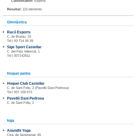
Classificador:
Esports
Resultat:
110 elements
Gimnàstica
Racó Esports
C. de Brutau, 19
Tel | 93 714 36 39
Sige Sport Castellar
C. del País Valencià, 1
Tel | 937142811
Hoquei patins
Hoquei Club Castellar
C. de Sant Feliu, 2 (Pavelló Dani Pedrosa)
Tel | 937 159 573
Pavelló Dani Pedrosa
C. de Sant Feliu, 2
Ioga
Anandhi Yoga
Ctra. de Sentmenat, 65