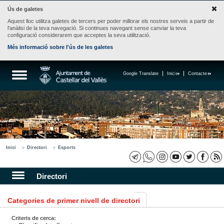
Ús de galetes
Aquest lloc utilitza galetes de tercers per poder millorar els nostres serveis a partir de
l'anàlisi de la teva navegació. Si continues navegant sense canviar la teva
configuració considerarem que acceptes la seva utilització.
Més informació sobre l'ús de les galetes
Google Translate
Inici
Contacte
Inici
Directori
Esports
Directori
Categories de primer nivell de directori
Criteris de cerca: