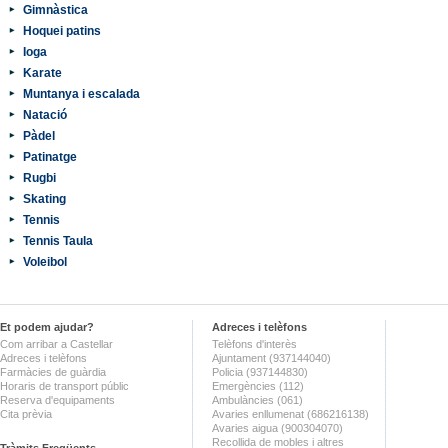
Gimnàstica
Hoquei patins
Ioga
Karate
Muntanya i escalada
Natació
Pàdel
Patinatge
Rugbi
Skating
Tennis
Tennis Taula
Voleibol
Et podem ajudar?
Adreces i telèfons
Com arribar a Castellar
Telèfons d'interès
Adreces i telèfons
Ajuntament (937144040)
Farmàcies de guàrdia
Policia (937144830)
Horaris de transport públic
Emergències (112)
Reserva d'equipaments
Ambulàncies (061)
Cita prèvia
Avaries enllumenat (686216138)
Avaries aigua (900304070)
Recollida de mobles i altres
Tràmits Freqüents