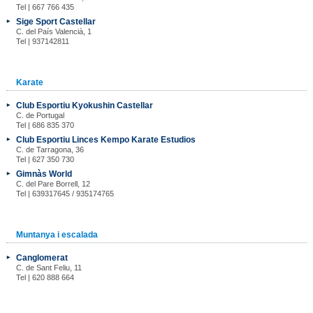
Tel | 667 766 435
Sige Sport Castellar
C. del País Valencià, 1
Tel | 937142811
Karate
Club Esportiu Kyokushin Castellar
C. de Portugal
Tel | 686 835 370
Club Esportiu Linces Kempo Karate Estudios
C. de Tarragona, 36
Tel | 627 350 730
Gimnàs World
C. del Pare Borrell, 12
Tel | 639317645 / 935174765
Muntanya i escalada
Canglomerat
C. de Sant Feliu, 11
Tel | 620 888 664