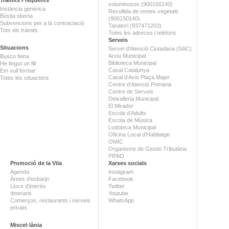
voluminosos (900150140)
Instància genèrica
Recollida de restes vegetals
Bústia oberta
(900150140)
Subvencions per a la contractació
Tanatori (937471203)
Tots els tràmits
Totes les adreces i telèfons
Serveis
Situacions
Servei d'Atenció Ciutadana (SAC)
Arxiu Municipal
Busco feina
Biblioteca Municipal
He tingut un fill
Casal Catalunya
Em vull formar
Casal d'Avis Plaça Major
Totes les situacions
Centre d'Atenció Primària
Centre de Serveis
Deixalleria Municipal
El Mirador
Escola d'Adults
Escola de Música
Ludoteca Municipal
Oficina Local d'Habitatge
OMIC
Organisme de Gestió Tributària
PIPAD
Promoció de la Vila
Xarxes socials
Agenda
Instagram
Àrees d'esbarjo
Facebook
Llocs d'interès
Twitter
Itineraris
Youtube
Comerços, restaurants i serveis
WhatsApp
privats
Miscel·lània