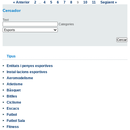
« Anterior
2
4
5
6
7
8
10
11
Següent »
...
9
Cercador
Text
Categories
Tipus
Entitats i penyes esportives
Instal·lacions esportives
Aeromodelisme
Atletisme
Bàsquet
Bitlles
Ciclisme
Escacs
Futbol
Futbol Sala
Fitness