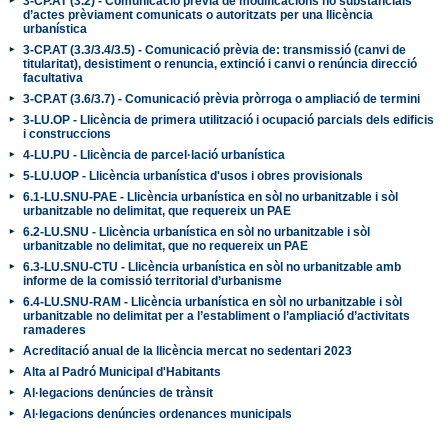
3-CP.AT (3.2) - Comunicació prèvia de modificacions no substancials
d’actes prèviament comunicats o autoritzats per una llicència
urbanística
3-CP.AT (3.3/3.4/3.5) - Comunicació prèvia de: transmissió (canvi de
titularitat), desistiment o renuncia, extinció i canvi o renúncia direcció
facultativa
3-CP.AT (3.6/3.7) - Comunicació prèvia pròrroga o ampliació de termini
3-LU.OP - Llicència de primera utilització i ocupació parcials dels edificis
i construccions
4-LU.PU - Llicència de parcel·lació urbanística
5-LU.UOP - Llicència urbanística d'usos i obres provisionals
6.1-LU.SNU-PAE - Llicència urbanística en sòl no urbanitzable i sòl
urbanitzable no delimitat, que requereix un PAE
6.2-LU.SNU - Llicència urbanística en sòl no urbanitzable i sòl
urbanitzable no delimitat, que no requereix un PAE
6.3-LU.SNU-CTU - Llicència urbanística en sòl no urbanitzable amb
informe de la comissió territorial d’urbanisme
6.4-LU.SNU-RAM - Llicència urbanística en sòl no urbanitzable i sòl
urbanitzable no delimitat per a l’establiment o l’ampliació d’activitats
ramaderes
Acreditació anual de la llicència mercat no sedentari 2023
Alta al Padró Municipal d'Habitants
Al·legacions denúncies de trànsit
Al·legacions denúncies ordenances municipals