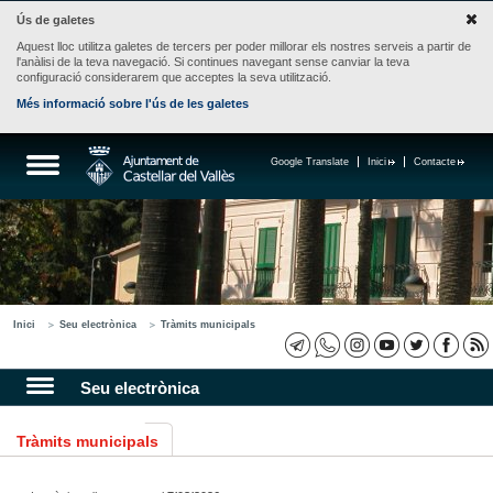
Ús de galetes
Aquest lloc utilitza galetes de tercers per poder millorar els nostres serveis a partir de
l'anàlisi de la teva navegació. Si continues navegant sense canviar la teva
configuració considerarem que acceptes la seva utilització.
Més informació sobre l'ús de les galetes
Google Translate
Inici
Contacte
Inici
Seu electrònica
Tràmits municipals
Seu electrònica
Tràmits municipals