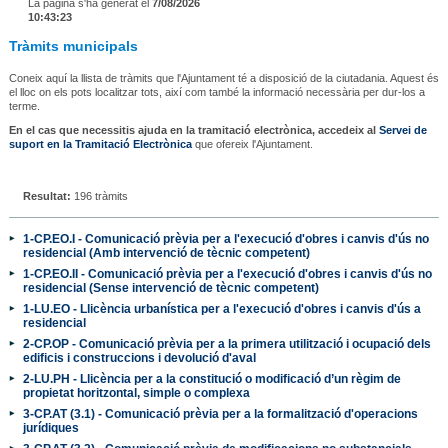
La pàgina s'ha generat el
7/08/2026
10:43:23
Tràmits municipals
Coneix aquí la llista de tràmits que l'Ajuntament té a disposició de la ciutadania. Aquest és
el lloc on els pots localitzar tots, així com també la informació necessària per dur-los a
terme.
En el cas que necessitis ajuda en la tramitació electrònica, accedeix al
Servei de
suport en la Tramitació Electrònica
que ofereix l'Ajuntament.
Resultat:
196 tràmits
1-CP.EO.I - Comunicació prèvia per a l'execució d'obres i canvis d'ús no
residencial (Amb intervenció de tècnic competent)
1-CP.EO.II - Comunicació prèvia per a l'execució d'obres i canvis d'ús no
residencial (Sense intervenció de tècnic competent)
1-LU.EO - Llicència urbanística per a l'execució d'obres i canvis d'ús a
residencial
2-CP.OP - Comunicació prèvia per a la primera utilització i ocupació dels
edificis i construccions i devolució d'aval
2-LU.PH - Llicència per a la constitució o modificació d’un règim de
propietat horitzontal, simple o complexa
3-CP.AT (3.1) - Comunicació prèvia per a la formalització d'operacions
jurídiques