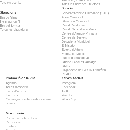
Tots els tràmits
Totes les adreces i telèfons
Serveis
Situacions
Servei d'Atenció Ciutadana (SAC)
Arxiu Municipal
Busco feina
Biblioteca Municipal
He tingut un fill
Casal Catalunya
Em vull formar
Casal d'Avis Plaça Major
Totes les situacions
Centre d'Atenció Primària
Centre de Serveis
Deixalleria Municipal
El Mirador
Escola d'Adults
Escola de Música
Ludoteca Municipal
Oficina Local d'Habitatge
OMIC
Organisme de Gestió Tributària
PIPAD
Promoció de la Vila
Xarxes socials
Agenda
Instagram
Àrees d'esbarjo
Facebook
Llocs d'interès
Twitter
Itineraris
Youtube
Comerços, restaurants i serveis
WhatsApp
privats
Miscel·lània
Predicció meteorològica
Defuncions
Entitats