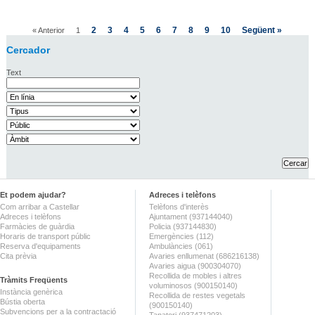
2
3
4
5
6
7
8
9
10
Següent »
« Anterior
1
Cercador
Text
Et podem ajudar?
Adreces i telèfons
Com arribar a Castellar
Telèfons d'interès
Adreces i telèfons
Ajuntament (937144040)
Farmàcies de guàrdia
Policia (937144830)
Horaris de transport públic
Emergències (112)
Reserva d'equipaments
Ambulàncies (061)
Cita prèvia
Avaries enllumenat (686216138)
Avaries aigua (900304070)
Recollida de mobles i altres
Tràmits Freqüents
voluminosos (900150140)
Instància genèrica
Recollida de restes vegetals
Bústia oberta
(900150140)
Subvencions per a la contractació
Tanatori (937471203)