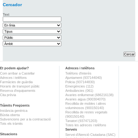
Cercador
Text
Et podem ajudar?
Adreces i telèfons
Com arribar a Castellar
Telèfons d'interès
Adreces i telèfons
Ajuntament (937144040)
Farmàcies de guàrdia
Policia (937144830)
Horaris de transport públic
Emergències (112)
Reserva d'equipaments
Ambulàncies (061)
Cita prèvia
Avaries enllumenat (686216138)
Avaries aigua (900304070)
Recollida de mobles i altres
Tràmits Freqüents
voluminosos (900150140)
Instància genèrica
Recollida de restes vegetals
Bústia oberta
(900150140)
Subvencions per a la contractació
Tanatori (937471203)
Tots els tràmits
Totes les adreces i telèfons
Serveis
Situacions
Servei d'Atenció Ciutadana (SAC)