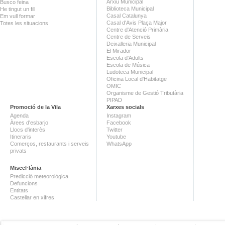
Arxiu Municipal
Busco feina
Biblioteca Municipal
He tingut un fill
Casal Catalunya
Em vull formar
Casal d'Avis Plaça Major
Totes les situacions
Centre d'Atenció Primària
Centre de Serveis
Deixalleria Municipal
El Mirador
Escola d'Adults
Escola de Música
Ludoteca Municipal
Oficina Local d'Habitatge
OMIC
Organisme de Gestió Tributària
PIPAD
Promoció de la Vila
Xarxes socials
Agenda
Instagram
Àrees d'esbarjo
Facebook
Llocs d'interès
Twitter
Itineraris
Youtube
Comerços, restaurants i serveis
WhatsApp
privats
Miscel·lània
Predicció meteorològica
Defuncions
Entitats
Castellar en xifres