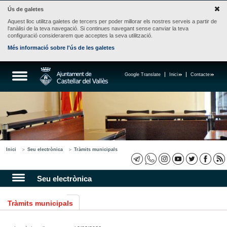
Ús de galetes
Aquest lloc utilitza galetes de tercers per poder millorar els nostres serveis a partir de
l'anàlisi de la teva navegació. Si continues navegant sense canviar la teva
configuració considerarem que acceptes la seva utilització.
Més informació sobre l'ús de les galetes
Google Translate
Inici
Contacte
Inici
Seu electrònica
Tràmits municipals
Seu electrònica
Tràmits municipals