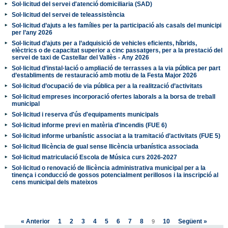
Sol·licitud del servei d'atenció domiciliaria (SAD)
Sol·licitud del servei de teleassistència
Sol·licitud d’ajuts a les famílies per la participació als casals del municipi
per l’any 2026
Sol·licitud d’ajuts per a l’adquisició de vehicles eficients, híbrids,
elèctrics o de capacitat superior a cinc passatgers, per a la prestació del
servei de taxi de Castellar del Vallès - Any 2026
Sol·licitud d’instal·lació o ampliació de terrasses a la via pública per part
d’establiments de restauració amb motiu de la Festa Major 2026
Sol·licitud d’ocupació de via pública per a la realització d’activitats
Sol·licitud empreses incorporació ofertes laborals a la borsa de treball
municipal
Sol·licitud i reserva d'ús d'equipaments municipals
Sol·licitud informe previ en matèria d'incendis (FUE 6)
Sol·licitud informe urbanístic associat a la tramitació d’activitats (FUE 5)
Sol·licitud llicència de gual sense llicència urbanística associada
Sol·licitud matriculació Escola de Música curs 2026-2027
Sol·licitud o renovació de llicència administrativa municipal per a la
tinença i conducció de gossos potencialment perillosos i la inscripció al
cens municipal dels mateixos
« Anterior
1
2
3
4
5
6
7
8
10
Següent »
9