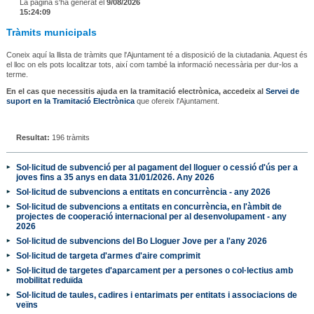
La pàgina s'ha generat el
9/08/2026
15:24:09
Tràmits municipals
Coneix aquí la llista de tràmits que l'Ajuntament té a disposició de la ciutadania. Aquest és
el lloc on els pots localitzar tots, així com també la informació necessària per dur-los a
terme.
En el cas que necessitis ajuda en la tramitació electrònica, accedeix al
Servei de
suport en la Tramitació Electrònica
que ofereix l'Ajuntament.
Resultat:
196 tràmits
Sol·licitud de subvenció per al pagament del lloguer o cessió d'ús per a
joves fins a 35 anys en data 31/01/2026. Any 2026
Sol·licitud de subvencions a entitats en concurrència - any 2026
Sol·licitud de subvencions a entitats en concurrència, en l'àmbit de
projectes de cooperació internacional per al desenvolupament - any
2026
Sol·licitud de subvencions del Bo Lloguer Jove per a l'any 2026
Sol·licitud de targeta d'armes d'aire comprimit
Sol·licitud de targetes d'aparcament per a persones o col·lectius amb
mobilitat reduïda
Sol·licitud de taules, cadires i entarimats per entitats i associacions de
veïns