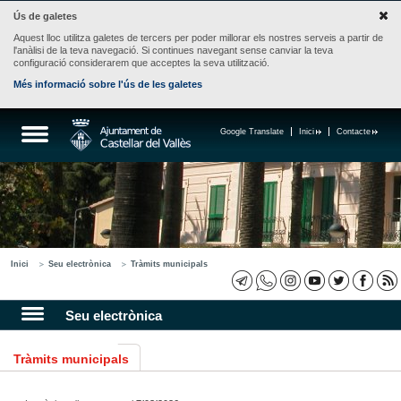
Ús de galetes
Aquest lloc utilitza galetes de tercers per poder millorar els nostres serveis a partir de
l'anàlisi de la teva navegació. Si continues navegant sense canviar la teva
configuració considerarem que acceptes la seva utilització.
Més informació sobre l'ús de les galetes
Google Translate
Inici
Contacte
Inici
Seu electrònica
Tràmits municipals
Seu electrònica
Tràmits municipals