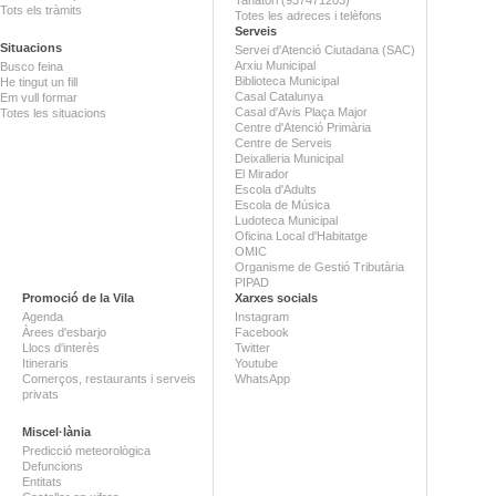
Tots els tràmits
Totes les adreces i telèfons
Serveis
Situacions
Servei d'Atenció Ciutadana (SAC)
Arxiu Municipal
Busco feina
Biblioteca Municipal
He tingut un fill
Casal Catalunya
Em vull formar
Casal d'Avis Plaça Major
Totes les situacions
Centre d'Atenció Primària
Centre de Serveis
Deixalleria Municipal
El Mirador
Escola d'Adults
Escola de Música
Ludoteca Municipal
Oficina Local d'Habitatge
OMIC
Organisme de Gestió Tributària
PIPAD
Promoció de la Vila
Xarxes socials
Agenda
Instagram
Àrees d'esbarjo
Facebook
Llocs d'interès
Twitter
Itineraris
Youtube
Comerços, restaurants i serveis
WhatsApp
privats
Miscel·lània
Predicció meteorològica
Defuncions
Entitats