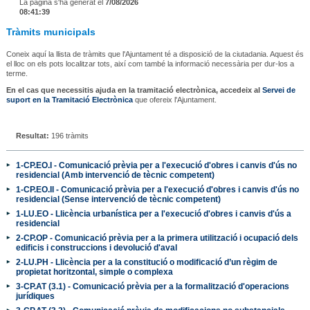
La pàgina s'ha generat el
7/08/2026
08:41:39
Tràmits municipals
Coneix aquí la llista de tràmits que l'Ajuntament té a disposició de la ciutadania. Aquest és
el lloc on els pots localitzar tots, així com també la informació necessària per dur-los a
terme.
En el cas que necessitis ajuda en la tramitació electrònica, accedeix al
Servei de
suport en la Tramitació Electrònica
que ofereix l'Ajuntament.
Resultat:
196 tràmits
1-CP.EO.I - Comunicació prèvia per a l'execució d'obres i canvis d'ús no
residencial (Amb intervenció de tècnic competent)
1-CP.EO.II - Comunicació prèvia per a l'execució d'obres i canvis d'ús no
residencial (Sense intervenció de tècnic competent)
1-LU.EO - Llicència urbanística per a l'execució d'obres i canvis d'ús a
residencial
2-CP.OP - Comunicació prèvia per a la primera utilització i ocupació dels
edificis i construccions i devolució d'aval
2-LU.PH - Llicència per a la constitució o modificació d’un règim de
propietat horitzontal, simple o complexa
3-CP.AT (3.1) - Comunicació prèvia per a la formalització d'operacions
jurídiques