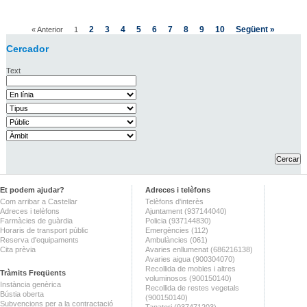
2
3
4
5
6
7
8
9
10
Següent »
« Anterior
1
Cercador
Text
Et podem ajudar?
Adreces i telèfons
Com arribar a Castellar
Telèfons d'interès
Adreces i telèfons
Ajuntament (937144040)
Farmàcies de guàrdia
Policia (937144830)
Horaris de transport públic
Emergències (112)
Reserva d'equipaments
Ambulàncies (061)
Cita prèvia
Avaries enllumenat (686216138)
Avaries aigua (900304070)
Recollida de mobles i altres
Tràmits Freqüents
voluminosos (900150140)
Instància genèrica
Recollida de restes vegetals
Bústia oberta
(900150140)
Subvencions per a la contractació
Tanatori (937471203)