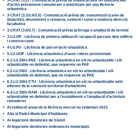
3-CP.AT (3.2) - Comunicació prèvia de modificacions no substancials
d’actes prèviament comunicats o autoritzats per una llicència
urbanística
3-CP.AT (3.3/3.4/3.5) - Comunicació prèvia de: transmissió (canvi de
titularitat), desistiment o renuncia, extinció i canvi o renúncia direcció
facultativa
3-CP.AT (3.6/3.7) - Comunicació prèvia pròrroga o ampliació de termini
3-LU.OP - Llicència de primera utilització i ocupació parcials dels edificis
i construccions
4-LU.PU - Llicència de parcel·lació urbanística
5-LU.UOP - Llicència urbanística d'usos i obres provisionals
6.1-LU.SNU-PAE - Llicència urbanística en sòl no urbanitzable i sòl
urbanitzable no delimitat, que requereix un PAE
6.2-LU.SNU - Llicència urbanística en sòl no urbanitzable i sòl
urbanitzable no delimitat, que no requereix un PAE
6.3-LU.SNU-CTU - Llicència urbanística en sòl no urbanitzable amb
informe de la comissió territorial d’urbanisme
6.4-LU.SNU-RAM - Llicència urbanística en sòl no urbanitzable i sòl
urbanitzable no delimitat per a l’establiment o l’ampliació d’activitats
ramaderes
Acreditació anual de la llicència mercat no sedentari 2023
Alta al Padró Municipal d'Habitants
Al·legacions denúncies de trànsit
Al·legacions denúncies ordenances municipals